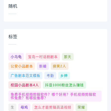
随机
标签
小乌龟
宝岛一村话剧剧本
那天
公安小品剧本
新编
搞笑2人
广告剧本范文模板
考勤
乡绅
校园小品剧本4人
抖音1000粉丝怎么赚钱
免费手机视频剪辑软件？哪个好用？手机视频剪辑软
件免费？有哪些推荐？
生
母鸡
怎么才能剪辑高清视频
荣耀