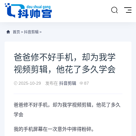
首页
>
抖音剪辑
>
爸爸修不好手机，却为我学
视频剪辑，他花了多久学会
2025-10-29
发布在
抖音剪辑
87
爸爸修不好手机，却为我学
视频剪辑
，他花了多久
学会
我的手机屏幕在一次意外中摔得粉碎。