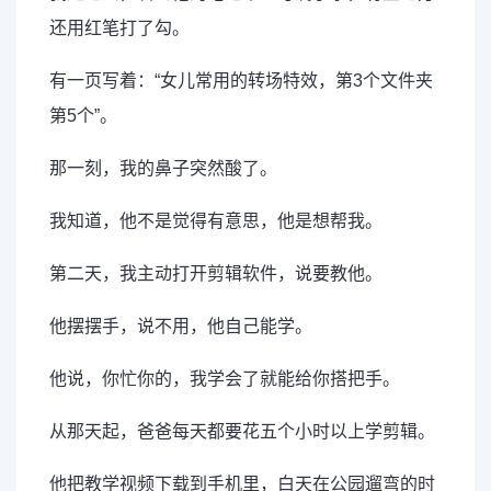
还用红笔打了勾。
有一页写着：“女儿常用的转场特效，第3个文件夹
第5个”。
那一刻，我的鼻子突然酸了。
我知道，他不是觉得有意思，他是想帮我。
第二天，我主动打开剪辑软件，说要教他。
他摆摆手，说不用，他自己能学。
他说，你忙你的，我学会了就能给你搭把手。
从那天起，爸爸每天都要花五个小时以上
学剪辑
。
他把教学视频下载到手机里，白天在公园遛弯的时