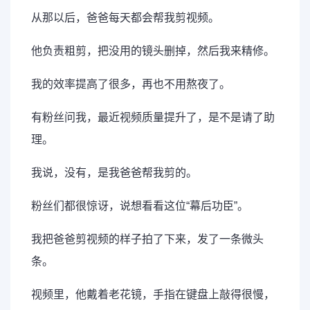
从那以后，爸爸每天都会帮我剪视频。
他负责粗剪，把没用的镜头删掉，然后我来精修。
我的效率提高了很多，再也不用熬夜了。
有粉丝问我，最近视频质量提升了，是不是请了助
理。
我说，没有，是我爸爸帮我剪的。
粉丝们都很惊讶，说想看看这位“幕后功臣”。
我把爸爸剪视频的样子拍了下来，发了一条微头
条。
视频里，他戴着老花镜，手指在键盘上敲得很慢，