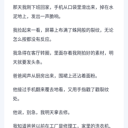
那天我刚下班回家，手机从口袋里滑出来，掉在水
泥地上，发出一声脆响。
我捡起来一看，屏幕上布满了蛛网般的裂纹，无论
怎么按都没有反应。
我急得在客厅转圈，里面存着我刚拍好的素材，明
天就要发头条。
爸爸闻声从厨房出来，围裙上还沾着面粉。
他接过手机翻来覆去地看，又用手指戳了戳裂纹
处。
他说，别急，我明天拿去修。
我知道爸爸以前在工厂是修理工，家里的洗衣机、