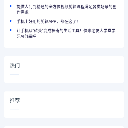
提供人门到精通的全方位视频剪辑课程满足各类场景的创
作需求
手机上好用的剪辑APP，都在这了！
让手机从“砖头”变成神奇的生活工具！快来老友大学堂学
习AI剪辑吧
热门
推荐