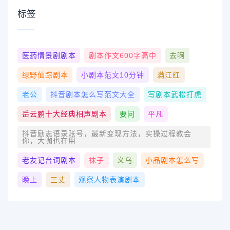
标签
医药情景剧剧本
剧本作文600字高中
去啊
绿野仙踪剧本
小剧本范文10分钟
满江红
老公
抖音剧本怎么写范文大全
写剧本武松打虎
岳云鹏十大经典相声剧本
要问
平凡
抖音励志语录账号，最新变现方法，实操过程教会
你，大咖也在用
老友记台词剧本
袜子
义乌
小品剧本怎么写
晚上
三丈
观察人物表演剧本