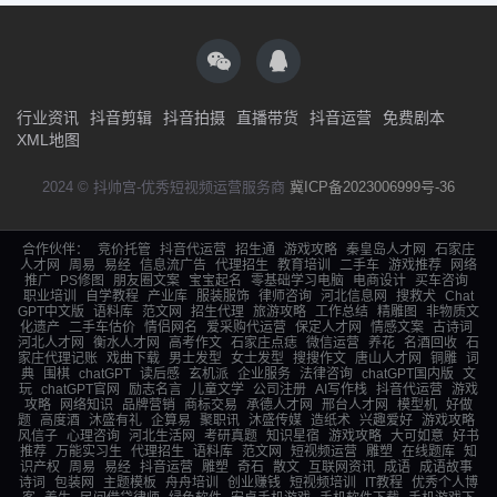
行业资讯
抖音剪辑
抖音拍摄
直播带货
抖音运营
免费剧本
XML地图
2024 © 抖帅宫-优秀短视频运营服务商
冀ICP备2023006999号-36
合作伙伴：
竞价托管
抖音代运营
招生通
游戏攻略
秦皇岛人才网
石家庄
人才网
周易
易经
信息流广告
代理招生
教育培训
二手车
游戏推荐
网络
推广
PS修图
朋友圈文案
宝宝起名
零基础学习电脑
电商设计
买车咨询
职业培训
自学教程
产业库
服装服饰
律师咨询
河北信息网
搜救犬
Chat
GPT中文版
语料库
范文网
招生代理
旅游攻略
工作总结
精雕图
非物质文
化遗产
二手车估价
情侣网名
爱采购代运营
保定人才网
情感文案
古诗词
河北人才网
衡水人才网
高考作文
石家庄点痣
微信运营
养花
名酒回收
石
家庄代理记账
戏曲下载
男士发型
女士发型
搜搜作文
唐山人才网
铜雕
词
典
围棋
chatGPT
读后感
玄机派
企业服务
法律咨询
chatGPT国内版
文
玩
chatGPT官网
励志名言
儿童文学
公司注册
AI写作栈
抖音代运营
游戏
攻略
网络知识
品牌营销
商标交易
承德人才网
邢台人才网
模型机
好做
题
高度酒
沐盛有礼
企算易
聚职讯
沐盛传媒
造纸术
兴趣爱好
游戏攻略
风信子
心理咨询
河北生活网
考研真题
知识星宿
游戏攻略
大可如意
好书
推荐
万能实习生
代理招生
语料库
范文网
短视频运营
雕塑
在线题库
知
识产权
周易
易经
抖音运营
雕塑
奇石
散文
互联网资讯
成语
成语故事
诗词
包装网
主题模板
舟舟培训
创业赚钱
短视频培训
IT教程
优秀个人博