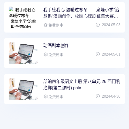
我手绘我心 温暖过寒冬——泉塘小学“治
愈系”漫画创作、校园心理剧征集大赛开
始啦
2024-05-03
免费剧本
动画剧本创作
2024-05-01
免费剧本
部编四年级语文上册 第八单元 26 西门豹
治邺(第二课时).pptx
2024-04-30
免费剧本