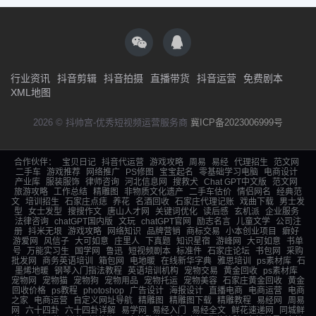
行业资讯
抖音剪辑
抖音拍摄
直播带货
抖音运营
免费剧本
XML地图
2026 © 抖帅宫-优秀短视频运营服务商
冀ICP备2023006999号
合作伙伴：
宝贝日记
抖音代运营
游戏攻略
周易
易经
代理招生
范文网
二手车
游戏推荐
网络推广
PS修图
宝宝起名
零基础学习电脑
电商设计
产业库
服装服饰
律师咨询
河北信息网
搜救犬
Chat GPT中文版
范文网
旅游攻略
工作总结
精雕图
非物质文化遗产
二手车估价
情侣网名
经典范
文
培训招生
石家庄点痣
养花
名酒回收
石家庄代理记账
戏曲下载
男士发
型
女士发型
搜搜作文
唐山人才网
关键词优化
读后感
玄机派
企业服务
法律咨询
chatGPT国内版
文玩
chatGPT官网
励志名言
儿童文学
公司注
册
抖米无垠
游戏攻略
网络知识
品牌营销
商标交易
小本创业项目
癖好
游爱网
风信子
大可如意
庄里人
下真题
知识星宿
游峰网
大可如意
书单
号
万能实习生
国学网
鲁迅
短视频剧本
标准件
石家庄论坛
书包网
采购
批发网
商务英语培训
箱包网
电地暖
在线新华字典
雅思培训
ps素材库
石
墨烯地暖
钢琴入门指法教程
英语培训机构
宠物交易
黄金回收
ps素材库
宠物网
宠物猫
宠物狗
宠物用品
宠物托运
宠物美容
石家庄黄金回收
黄金
回收价格
ps教程
photoshop
广告设计
海报设计
直播电商
电商运营
电商
之家
电商运营
自定义网址导航
精雕图
精雕图下载
精雕教程
易经网
周易
网
六十四卦
六十四卦详解
易学网
易经入门
易经全文
鲜花速递网
同城鲜