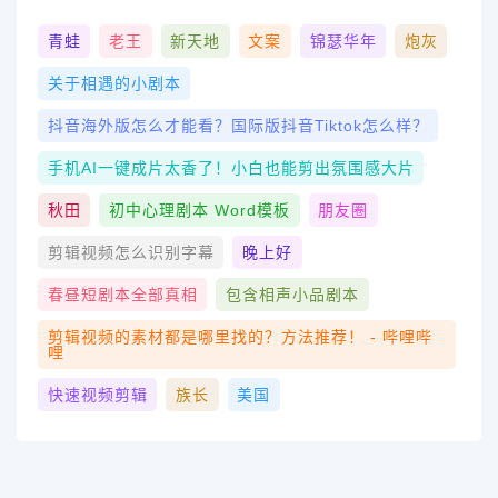
青蛙
老王
新天地
文案
锦瑟华年
炮灰
关于相遇的小剧本
抖音海外版怎么才能看？国际版抖音tiktok怎么样？
手机AI一键成片太香了！小白也能剪出氛围感大片
秋田
初中心理剧本 Word模板
朋友圈
剪辑视频怎么识别字幕
晚上好
春昼短剧本全部真相
包含相声小品剧本
剪辑视频的素材都是哪里找的？方法推荐！ - 哔哩哔
哩
快速视频剪辑
族长
美国