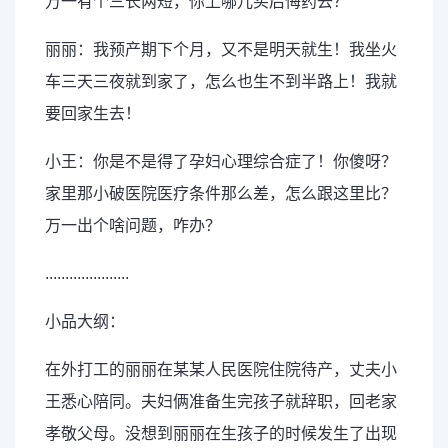
万一有个三长两短，你上哪儿买后悔药去？
丽丽：我预产期下个月，又不是明天就生！我坐火
车三天三夜就到家了，怎么也生不到半路上！我就
要回家生去！
小王：你是不是得了孕妇心理综合症了！你傻呀？
家里那小破医院医疗条件那么差，怎么跟这里比？
万一出个啥问题，咋办？
.....................
小品大纲：
在外打工的丽丽在某某人民医院住院待产，丈夫小
王悉心陪同。夫妇俩准备生完孩子就辞职，回老家
孝敬父母。没想到丽丽在生孩子的时候发生了出现