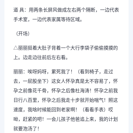
道 具：用两条长屏风做成左右两个隔断，一边代表
手术室，一边代表家属等待区域。
（开场）
△丽丽挺着大肚子背着一个大行李袋子偷偷摸摸的
上。边走边往前后左右看。
丽丽：唉呀妈呀，累死我了！（看到椅子，走过
去，一屁股坐下）这女人怀孕真是太不容易了，怀
孕之前像花千骨，怀孕之后像杜海涛！怀孕之前我
日行八百里，怀孕之后我走十步就开始喘气！照这
速度，我啥时候能回到老家啊！（看看手表）哎
呦，赶紧的吧！一会儿孩子他爸追上来，我的计划
就要泡汤了！