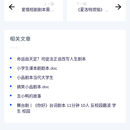
上一篇
下一篇
爱情短剧剧本需要
《夏洛特烦恼》：
注意什么
话剧沉淀的好剧本
成最热喜剧
相关文章
命运由天定？司徒法正谈改写人生剧本
小学生课本剧剧本.doc
小品剧本当代大学生
搞笑小品剧本.doc
丑小鸭的故事
舞台剧丨《你好》台词剧本 11分钟 10人 反校园霸凌 学
生 校园