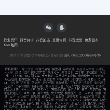
行业资讯
抖音剪辑
抖音拍摄
直播带货
抖音运营
免费剧本
XML地图
2024 © 抖帅宫-优秀短视频运营服务商
冀ICP备2023006999号-36
合作伙伴：
竞价托管
抖音代运营
招生通
游戏攻略
秦皇岛人才网
石家庄
人才网
周易
易经
信息流广告
代理招生
教育培训
二手车
游戏推荐
网络
推广
PS修图
朋友圈文案
宝宝起名
零基础学习电脑
电商设计
买车咨询
职业培训
自学教程
产业库
服装服饰
律师咨询
河北信息网
搜救犬
Chat
GPT中文版
语料库
范文网
招生代理
旅游攻略
工作总结
精雕图
非物质文
化遗产
二手车估价
情侣网名
爱采购代运营
保定人才网
情感文案
古诗词
河北人才网
衡水人才网
高考作文
石家庄点痣
微信运营
养花
名酒回收
石
家庄代理记账
戏曲下载
男士发型
女士发型
搜搜作文
唐山人才网
铜雕
词
典
围棋
chatGPT
读后感
玄机派
企业服务
法律咨询
chatGPT国内版
文
玩
chatGPT官网
励志名言
儿童文学
公司注册
AI写作栈
抖音代运营
游戏
攻略
网络知识
品牌营销
商标交易
承德人才网
邢台人才网
模型机
好做
题
高度酒
沐盛有礼
企算易
聚职讯
沐盛传媒
造纸术
兴趣爱好
游戏攻略