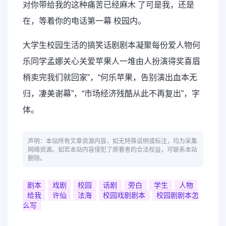
对你带给我的这种痛苦已经麻木 了可是我，还是
在，等着你的电话第一幕 校园内。
大学生校园生活的搞笑话剧剧本凝聚每份爱人物何
乐同学孟娜关心关爱苹果人一堆由人扮演得奖喜眉
梢卖完我们就回家”，“何乐苹果，告别演出血本无
归，凄美谢幕”，“市场经济残酷从此不再复出”，字
体。
声明：本站所有文章资源内容，如无特殊说明或标注，均为采集
网络资源。如若本站内容侵犯了原著者的合法权益，可联系本站
删除。
剧本
戏剧
校园
话剧
旁白
学生
人物
给我
许仙
法海
校园戏剧剧本
校园剧剧本怎
么写