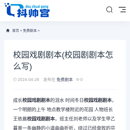
首页
>
免费剧本
>
校园戏剧剧本(校园剧剧本怎
么写)
2024-04-28
发布在
免费剧本
0
成长
校园戏剧剧本
的泪水 时间冬日
校园戏剧剧本
，
一个明朗的上午 地点教学楼附近的花园 人物班长
王依晨
校园戏剧剧本
，班主任刘老师以及学生甲乙
暮景一条幽静的小道曲曲折折，绕过已经衰败的芬