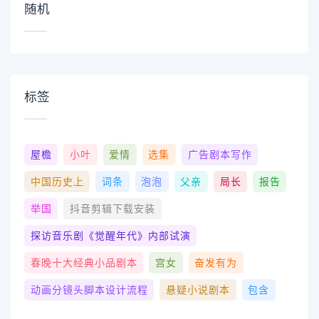
随机
标签
屋檐
小叶
爱情
选集
广告剧本写作
中国历史上
词条
泡泡
父亲
局长
报告
举国
抖音剪辑下载安装
探访音乐剧《觉醒年代》内部试演
春晚十大经典小品剧本
宫女
奋发有为
动画分镜头脚本设计流程
悬疑小说剧本
包含