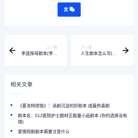
赏
上一篇
下一篇
李逵探母剧本(李逵
人生剧本怎么写(人
探母剧本唱词唱段)
生剧本怎么写好看)
相关文章
《夏洛特烦恼》：话剧沉淀的好剧本 成最热喜剧
剧本名：512医院护士题材正能量小品剧本 (你的选择没有
错)
爱情短剧剧本需要注意什么