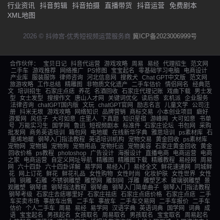
行业资讯
抖音剪辑
抖音拍摄
直播带货
抖音运营
免费剧本
XML地图
2026 © 抖帅宫-优秀短视频运营服务商
冀ICP备2023006999号
合作伙伴：
宝贝日记
抖音代运营
游戏攻略
周易
易经
代理招生
范文网
二手车
游戏推荐
网络推广
PS修图
宝宝起名
零基础学习电脑
电商设计
产业库
服装服饰
律师咨询
河北信息网
搜救犬
Chat GPT中文版
范文网
旅游攻略
工作总结
精雕图
非物质文化遗产
二手车估价
情侣网名
经典范
文
培训招生
石家庄点痣
养花
名酒回收
石家庄代理记账
戏曲下载
男士发
型
女士发型
搜搜作文
唐山人才网
关键词优化
读后感
玄机派
企业服务
法律咨询
chatGPT国内版
文玩
chatGPT官网
励志名言
儿童文学
公司注
册
抖米无垠
游戏攻略
网络知识
品牌营销
商标交易
小本创业项目
癖好
游爱网
风信子
大可如意
庄里人
下真题
知识星宿
游峰网
大可如意
书单
号
万能实习生
国学网
鲁迅
短视频剧本
标准件
石家庄论坛
书包网
采购
批发网
商务英语培训
箱包网
电地暖
在线新华字典
雅思培训
ps素材库
石
墨烯地暖
钢琴入门指法教程
英语培训机构
宠物交易
黄金回收
ps素材库
宠物网
宠物猫
宠物狗
宠物用品
宠物托运
宠物美容
石家庄黄金回收
黄金
回收价格
ps教程
photoshop
广告设计
海报设计
直播电商
电商运营
电商
之家
电商运营
自定义网址导航
精雕图
精雕图下载
精雕教程
易经网
周易
网
六十四卦
六十四卦详解
易学网
易经入门
易经全文
鲜花速递网
同城鲜
花
网上订花
鲜花
鲜花礼品
女性购物
女性时尚
化妆护肤
女性世界
女性
网
铜雕
石雕
不锈钢雕塑
雕塑网
雕刻网
浮雕
雕塑艺术
玻璃钢雕塑
景
观雕塑
钢琴谱
钢琴指法教程
钢琴曲
钢琴入门简单曲子
钢琴入门指法教程
钢琴考级
石家庄去痣哪里好
石家庄祛痣
石家庄点痣价格
石家庄点痣
二手
车买卖市场
事故车出售
二手车
事故车
二手车交易网
二手车报价
二手车
估价
个人二手车
周易
易经
易学网
汉语字典
英语词典
国学网
词典
成
语
宝宝起名
男孩起名
女孩取名
周易取名
男孩取名
宝宝取名
周易起名