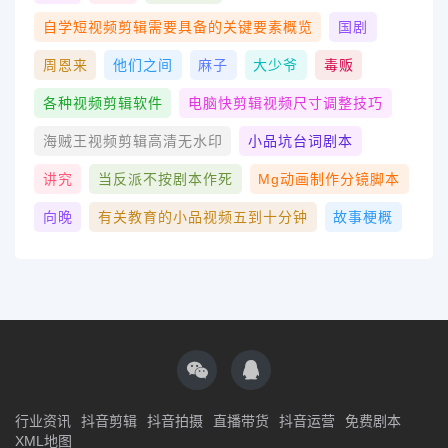
自学短视频剪辑需要具备的关键要素概览
国剧
周恩来
他们之间
麻子
大少爷
毒贩
各种视频剪辑软件
电脑快剪辑视频尺寸调整技巧
海贼王视频剪辑高清无水印
小品坑台词剧本
讲究
当反派不按剧本作死
Mg动画制作分镜脚本
向晚
有关教育的小品视频五到十分钟
故事梗概
行业资讯
抖音剪辑
抖音拍摄
直播带货
抖音运营
免费剧本
XML地图