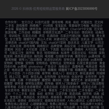
2026 © 抖帅宫-优秀短视频运营服务商
冀ICP备2023006999号
合作伙伴：
宝贝日记
抖音代运营
游戏攻略
周易
易经
代理招生
范文网
二手车
游戏推荐
网络推广
PS修图
宝宝起名
零基础学习电脑
电商设计
产业库
服装服饰
律师咨询
河北信息网
搜救犬
Chat GPT中文版
范文网
旅游攻略
工作总结
精雕图
非物质文化遗产
二手车估价
情侣网名
经典范
文
培训招生
石家庄点痣
养花
名酒回收
石家庄代理记账
戏曲下载
男士发
型
女士发型
搜搜作文
唐山人才网
关键词优化
读后感
玄机派
企业服务
法律咨询
chatGPT国内版
文玩
chatGPT官网
励志名言
儿童文学
公司注
册
抖米无垠
游戏攻略
网络知识
品牌营销
商标交易
小本创业项目
癖好
游爱网
风信子
大可如意
庄里人
下真题
知识星宿
游峰网
大可如意
书单
号
万能实习生
国学网
鲁迅
短视频剧本
标准件
石家庄论坛
书包网
采购
批发网
商务英语培训
箱包网
电地暖
在线新华字典
雅思培训
ps素材库
石
墨烯地暖
钢琴入门指法教程
英语培训机构
宠物交易
黄金回收
ps素材库
宠物网
宠物猫
宠物狗
宠物用品
宠物托运
宠物美容
石家庄黄金回收
黄金
回收价格
ps教程
photoshop
广告设计
海报设计
直播电商
电商运营
电商
之家
电商运营
自定义网址导航
精雕图
精雕图下载
精雕教程
易经网
周易
网
六十四卦
六十四卦详解
易学网
易经入门
易经全文
鲜花速递网
同城鲜
花
网上订花
鲜花
鲜花礼品
女性购物
女性时尚
化妆护肤
女性世界
女性
网
铜雕
石雕
不锈钢雕塑
雕塑网
雕刻网
浮雕
雕塑艺术
玻璃钢雕塑
景
观雕塑
钢琴谱
钢琴指法教程
钢琴曲
钢琴入门简单曲子
钢琴入门指法教程
钢琴考级
石家庄去痣哪里好
石家庄祛痣
石家庄点痣价格
石家庄点痣
二手
车买卖市场
事故车出售
二手车
事故车
二手车交易网
二手车报价
二手车
估价
个人二手车
周易
易经
易学网
汉语字典
英语词典
国学网
词典
成
语
宝宝起名
男孩起名
女孩取名
周易取名
男孩取名
宝宝取名
周易起名
女孩起名
道德经
道德经原文
婚姻挽救咨询师
人格心理测试
心理咨询中心
免费在线心理测试
心理健康测试
免费心理测试
书包网
书包品牌十大排名
儿童书包品牌排行榜
儿童书包
小学生书包
书包品牌
女生书包
旅行箱
拉