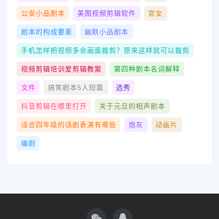
公安小品剧本
美图视频剪辑软件
宫女
剧本的构成要素
幽默小品剧本
手机怎样把视频多余画面裁剪？原来这样就可以裁剪
视频剪辑培训爱剪辑教案
第四种剧本名词解释
文件
搞笑剧本5人短篇
选秀
抖音剪辑在哪里打开
关于元旦的相声剧本
适合四年级的话剧表演有哪些
炮灰
动画片
编剧