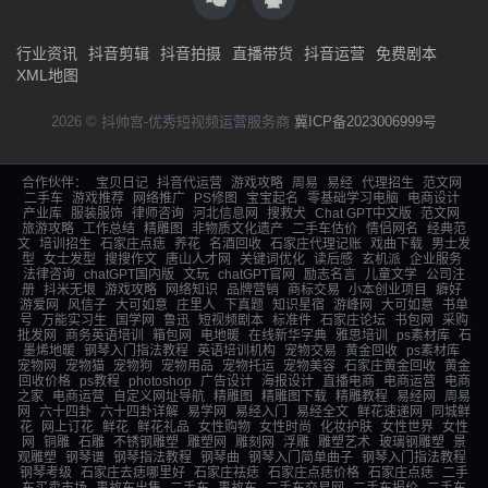
行业资讯
抖音剪辑
抖音拍摄
直播带货
抖音运营
免费剧本
XML地图
2026 © 抖帅宫-优秀短视频运营服务商
冀ICP备2023006999号
合作伙伴：
宝贝日记
抖音代运营
游戏攻略
周易
易经
代理招生
范文网
二手车
游戏推荐
网络推广
PS修图
宝宝起名
零基础学习电脑
电商设计
产业库
服装服饰
律师咨询
河北信息网
搜救犬
Chat GPT中文版
范文网
旅游攻略
工作总结
精雕图
非物质文化遗产
二手车估价
情侣网名
经典范
文
培训招生
石家庄点痣
养花
名酒回收
石家庄代理记账
戏曲下载
男士发
型
女士发型
搜搜作文
唐山人才网
关键词优化
读后感
玄机派
企业服务
法律咨询
chatGPT国内版
文玩
chatGPT官网
励志名言
儿童文学
公司注
册
抖米无垠
游戏攻略
网络知识
品牌营销
商标交易
小本创业项目
癖好
游爱网
风信子
大可如意
庄里人
下真题
知识星宿
游峰网
大可如意
书单
号
万能实习生
国学网
鲁迅
短视频剧本
标准件
石家庄论坛
书包网
采购
批发网
商务英语培训
箱包网
电地暖
在线新华字典
雅思培训
ps素材库
石
墨烯地暖
钢琴入门指法教程
英语培训机构
宠物交易
黄金回收
ps素材库
宠物网
宠物猫
宠物狗
宠物用品
宠物托运
宠物美容
石家庄黄金回收
黄金
回收价格
ps教程
photoshop
广告设计
海报设计
直播电商
电商运营
电商
之家
电商运营
自定义网址导航
精雕图
精雕图下载
精雕教程
易经网
周易
网
六十四卦
六十四卦详解
易学网
易经入门
易经全文
鲜花速递网
同城鲜
花
网上订花
鲜花
鲜花礼品
女性购物
女性时尚
化妆护肤
女性世界
女性
网
铜雕
石雕
不锈钢雕塑
雕塑网
雕刻网
浮雕
雕塑艺术
玻璃钢雕塑
景
观雕塑
钢琴谱
钢琴指法教程
钢琴曲
钢琴入门简单曲子
钢琴入门指法教程
钢琴考级
石家庄去痣哪里好
石家庄祛痣
石家庄点痣价格
石家庄点痣
二手
车买卖市场
事故车出售
二手车
事故车
二手车交易网
二手车报价
二手车