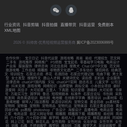
行业资讯
抖音剪辑
抖音拍摄
直播带货
抖音运营
免费剧本
XML地图
2026 © 抖帅宫-优秀短视频运营服务商
冀ICP备2023006999号
合作伙伴：
宝贝日记
抖音代运营
游戏攻略
周易
易经
代理招生
范文网
二手车
游戏推荐
网络推广
PS修图
宝宝起名
零基础学习电脑
电商设计
产业库
服装服饰
律师咨询
河北信息网
搜救犬
Chat GPT中文版
范文网
旅游攻略
工作总结
精雕图
非物质文化遗产
二手车估价
情侣网名
经典范
文
培训招生
石家庄点痣
养花
名酒回收
石家庄代理记账
戏曲下载
男士发
型
女士发型
搜搜作文
唐山人才网
关键词优化
读后感
玄机派
企业服务
法律咨询
chatGPT国内版
文玩
chatGPT官网
励志名言
儿童文学
公司注
册
抖米无垠
游戏攻略
网络知识
品牌营销
商标交易
小本创业项目
癖好
游爱网
风信子
大可如意
庄里人
下真题
知识星宿
游峰网
大可如意
书单
号
万能实习生
国学网
鲁迅
短视频剧本
标准件
石家庄论坛
书包网
采购
批发网
商务英语培训
箱包网
电地暖
在线新华字典
雅思培训
ps素材库
石
墨烯地暖
钢琴入门指法教程
英语培训机构
宠物交易
黄金回收
ps素材库
宠物网
宠物猫
宠物狗
宠物用品
宠物托运
宠物美容
石家庄黄金回收
黄金
回收价格
ps教程
photoshop
广告设计
海报设计
直播电商
电商运营
电商
之家
电商运营
自定义网址导航
精雕图
精雕图下载
精雕教程
易经网
周易
网
六十四卦
六十四卦详解
易学网
易经入门
易经全文
鲜花速递网
同城鲜
花
网上订花
鲜花
鲜花礼品
女性购物
女性时尚
化妆护肤
女性世界
女性
网
铜雕
石雕
不锈钢雕塑
雕塑网
雕刻网
浮雕
雕塑艺术
玻璃钢雕塑
景