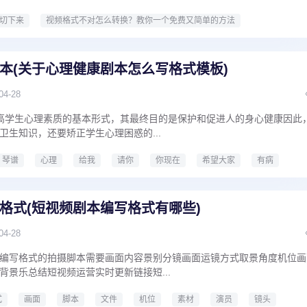
切下来
视频格式不对怎么转换？教你一个免费又简单的方法
本(关于心理健康剧本怎么写格式模板)
04-28
高学生心理素质的基本形式，其最终目的是保护和促进人的身心健康因此
卫生知识，还要矫正学生心理困惑的...
琴谱
心理
给我
请你
你现在
希望大家
有病
剧本
关于心理健康剧本怎么写格式模板
格式(短视频剧本编写格式有哪些)
04-28
编写格式的拍摄脚本需要画面内容景别分镜画面运镜方式取景角度机位画
背景乐总结短视频运营实时更新链接短...
式
画面
脚本
文件
机位
素材
演员
镜头