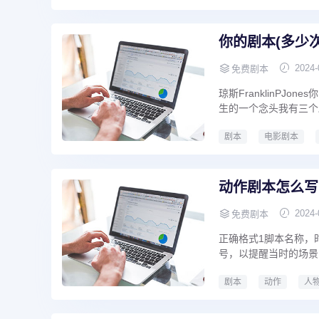
短视频剧本编写格式
你的剧本(多少
2024-
免费剧本
琼斯FranklinP
生的一个念头我有三个剧
剧本
电影剧本
你的剧本
多少次心
动作剧本怎么写
2024-
免费剧本
正确格式1脚本名称，
号，以提醒当时的场景
剧本
动作
人
动作剧本怎么写
剧