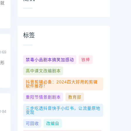
寸就
标签
69
禁毒小品剧本搞笑加感动
铁棒
3形
高中课文改编剧本
抖音剪辑必备：2024四大好用的剪辑
软件推荐！
重阳节情景剧剧本
教育部
三步吃透抖音快手小红书，让流量原地
84
变现
可回收
改编自