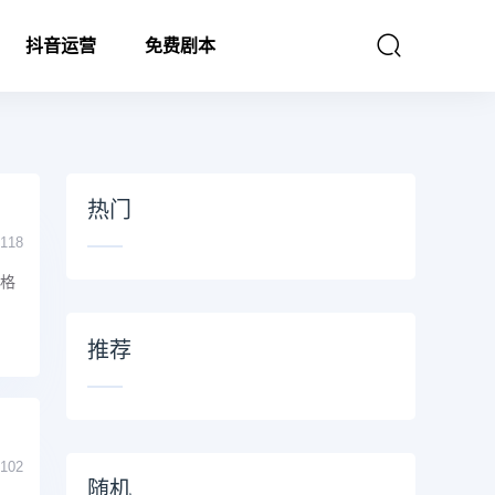
抖音运营
免费剧本
热门
118
出格
推荐
102
随机