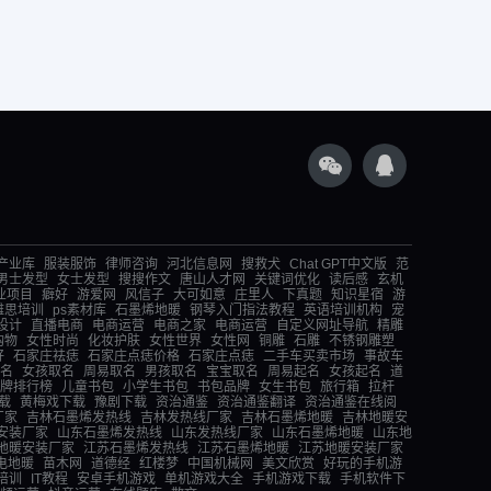
产业库
服装服饰
律师咨询
河北信息网
搜救犬
Chat GPT中文版
范
男士发型
女士发型
搜搜作文
唐山人才网
关键词优化
读后感
玄机
业项目
癖好
游爱网
风信子
大可如意
庄里人
下真题
知识星宿
游
雅思培训
ps素材库
石墨烯地暖
钢琴入门指法教程
英语培训机构
宠
设计
直播电商
电商运营
电商之家
电商运营
自定义网址导航
精雕
购物
女性时尚
化妆护肤
女性世界
女性网
铜雕
石雕
不锈钢雕塑
好
石家庄祛痣
石家庄点痣价格
石家庄点痣
二手车买卖市场
事故车
名
女孩取名
周易取名
男孩取名
宝宝取名
周易起名
女孩起名
道
牌排行榜
儿童书包
小学生书包
书包品牌
女生书包
旅行箱
拉杆
载
黄梅戏下载
豫剧下载
资治通鉴
资治通鉴翻译
资治通鉴在线阅
厂家
吉林石墨烯发热线
吉林发热线厂家
吉林石墨烯地暖
吉林地暖安
安装厂家
山东石墨烯发热线
山东发热线厂家
山东石墨烯地暖
山东地
地暖安装厂家
江苏石墨烯发热线
江苏石墨烯地暖
江苏地暖安装厂家
电地暖
苗木网
道德经
红楼梦
中国机械网
美文欣赏
好玩的手机游
培训
IT教程
安卓手机游戏
单机游戏大全
手机游戏下载
手机软件下