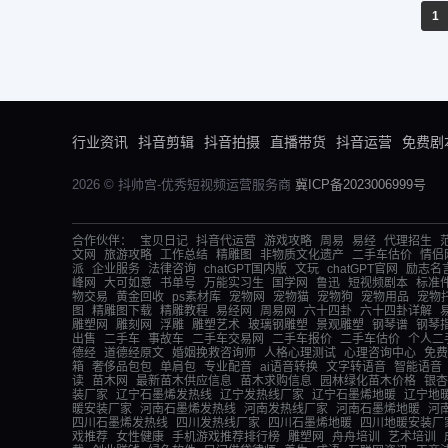
1
行业资讯
抖音剪辑
抖音拍摄
直播带货
抖音运营
免费剧
2026 © 抖帅宫-优秀短视频运营服务商
冀ICP备2023006999号
合作伙伴：
宝贝日记
抖音代运营
游戏攻略
周易
易经
代理招生
文网
旅游攻略
工作总结
精雕图
非物质文化遗产
二手车估价
情侣
派
企业服务
法律咨询
chatGPT国内版
文玩
chatGPT官网
励志名
峰网
大可如意
书单号
万能实习生
国学网
鲁迅
短视频剧本
标准
物交易
黄金回收
ps素材库
宠物网
宠物猫
宠物狗
宠物用品
宠物
图
精雕图下载
精雕教程
易经网
周易网
六十四卦
六十四卦详解
雕塑网
雕刻网
浮雕
雕塑艺术
玻璃钢雕塑
景观雕塑
钢琴谱
钢琴
出售
二手车
事故车
二手车交易网
二手车报价
二手车估价
个人二
德经
道德经原文
婚姻挽救咨询师
人格心理测试
心理咨询中心
免费
箱
奢侈品包包
单肩包
专业配音
ai语音转换
文字转语音
智能语音
读
苗木网
最新苗木供应信息
苗木求购信息
园林绿化苗木价格
银杏
装厂家
辽宁石墨烯发热线
辽宁发热线厂家
辽宁石墨烯地暖
辽宁地
暖安装厂家
河南石墨烯发热线
河南发热线厂家
河南石墨烯地暖
河
四川石墨烯发热线
四川发热线厂家
四川石墨烯地暖
四川地暖安装厂
戏推荐
女性健康
手机游戏推荐排行榜
雕塑网
舟舟培训
艺术培训