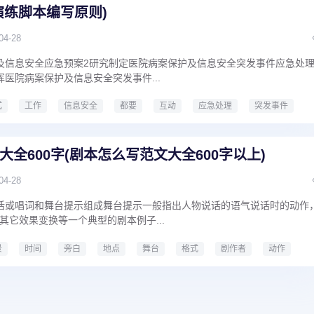
演练脚本编写原则)
04-28
及信息安全应急预案2研究制定医院病案保护及信息安全突发事件应急处
医院病案保护及信息安全突发事件...
式
工作
信息安全
都要
互动
应急处理
突发事件
脚本格式
演练脚本编写原则
全600字(剧本怎么写范文大全600字以上)
04-28
话或唱词和舞台提示组成舞台提示一般指出人物说话的语气说话时的动作
其它效果变换等一个典型的剧本例子...
景
时间
旁白
地点
舞台
格式
剧作者
动作
字
剧本怎么写范文大全600字以上