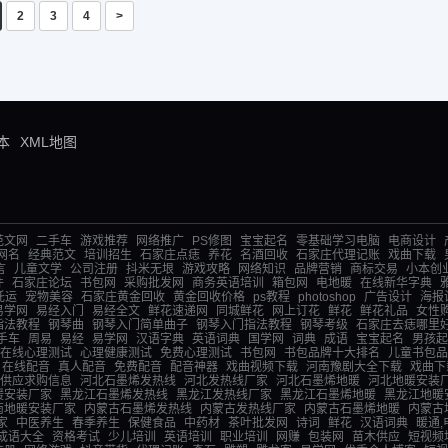
2
3
4
>
本
XML地图
范文网
二手车
游戏推荐
网络推广
PS修图
宝宝起名
零基础学习电脑
电商设计
网名
经典范文
培训招生
石家庄点痣
养花
名酒回收
石家庄代理记账
戏曲下载
言
儿童文学
公司注册
抖米无垠
游戏攻略
网络知识
品牌营销
商标交易
小本创
件
石家庄论坛
书包网
采购批发网
商务英语培训
箱包网
电地暖
在线新华字典
托运
宠物美容
石家庄黄金回收
黄金回收价格
ps教程
photoshop
广告设计
海报
易学网
易经入门
易经全文
鲜花速递网
同城鲜花
网上订花
鲜花
鲜花礼品
女性
指法教程
钢琴曲
钢琴入门简单曲子
钢琴入门指法教程
钢琴考级
石家庄去痣哪里
手车
周易
易经
易学网
汉语字典
英语词典
国学网
词典
成语
宝宝起名
男孩起
在线心理测试
心理健康测试
免费心理测试
书包网
书包品牌十大排名
儿童书包品
在线配音
真人配音
免费配音
配音神器
戏曲视频下载
河南豫剧大全下载
戏曲下
供应求购信息
河北石墨烯发热线
河北发热线厂家
河北石墨烯地暖
河北地暖安装
暖安装厂家
黑龙江石墨烯发热线
黑龙江发热线厂家
黑龙江石墨烯地暖
黑龙江地暖
南地暖安装厂家
内蒙古石墨烯发热线
内蒙古发热线厂家
内蒙古石墨烯地暖
内蒙古
家
中医养生
春季养生
保健食品
中药材
茶叶批发网
诗词
鲜花
汉语词典
暖通,
成语大全
资格考试
少儿培训
英语培训
职业培训
网赚
包装网
苗木供应
短视频