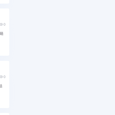
0
然萌
0
括