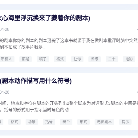
短视频剧本编写格式有哪些
次心海里浮沉换来了藏着你的剧本)
04-28
Jones你的剧本你你的剧本的剧本逊毙了这本书就源于我在做剧本批评时脑中突
本拍成了故事片我是...
审稿人
都是
稿子
格式
让你
省级
二十
电影
海里浮沉换来了藏着你的剧本
(剧本动作描写用什么符号)
04-28
时间，地点和字符在脚本的开头列出2整个脚本为对话形式3脚本的中间是
，括号的形式用于指示当时角色的动...
物
格式
场景
括号
舞台
形式
电影剧本
提示
本动作描写用什么符号