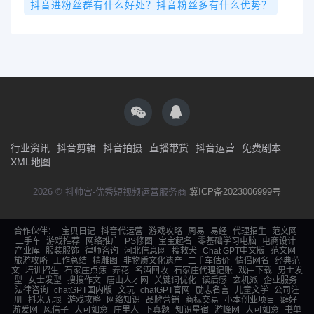
抖音进粉丝群有什么好处？抖音粉丝多有什么优势？
行业资讯
抖音剪辑
抖音拍摄
直播带货
抖音运营
免费剧本
XML地图
2026 © 抖帅宫-优秀短视频运营服务商
冀ICP备2023006999号
合作伙伴：
宝贝日记
抖音代运营
游戏攻略
周易
易经
代理招生
范文网
二手车
游戏推荐
网络推广
PS修图
宝宝起名
零基础学习电脑
电商设计
产业库
服装服饰
律师咨询
河北信息网
搜救犬
Chat GPT中文版
范文网
旅游攻略
工作总结
精雕图
非物质文化遗产
二手车估价
情侣网名
经典范
文
培训招生
石家庄点痣
养花
名酒回收
石家庄代理记账
戏曲下载
男士发
型
女士发型
搜搜作文
唐山人才网
关键词优化
读后感
玄机派
企业服务
法律咨询
chatGPT国内版
文玩
chatGPT官网
励志名言
儿童文学
公司注
册
抖米无垠
游戏攻略
网络知识
品牌营销
商标交易
小本创业项目
癖好
游爱网
风信子
大可如意
庄里人
下真题
知识星宿
游峰网
大可如意
书单