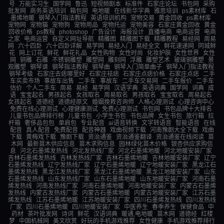
号
万能实习生
国学网
鲁迅
短视频剧本
标准件
石家庄论坛
书包网
采购
批发网
商务英语培训
箱包网
电地暖
在线新华字典
雅思培训
ps素材库
石
墨烯地暖
钢琴入门指法教程
英语培训机构
宠物交易
黄金回收
ps素材库
宠物网
宠物猫
宠物狗
宠物用品
宠物托运
宠物美容
石家庄黄金回收
黄金
回收价格
ps教程
photoshop
广告设计
海报设计
直播电商
电商运营
电商
之家
电商运营
自定义网址导航
精雕图
精雕图下载
精雕教程
易经网
周易
网
六十四卦
六十四卦详解
易学网
易经入门
易经全文
鲜花速递网
同城鲜
花
网上订花
鲜花
鲜花礼品
女性购物
女性时尚
化妆护肤
女性世界
女性
网
铜雕
石雕
不锈钢雕塑
雕塑网
雕刻网
浮雕
雕塑艺术
玻璃钢雕塑
景
观雕塑
钢琴谱
钢琴指法教程
钢琴曲
钢琴入门简单曲子
钢琴入门指法教程
钢琴考级
石家庄去痣哪里好
石家庄祛痣
石家庄点痣价格
石家庄点痣
二手
车买卖市场
事故车出售
二手车
事故车
二手车交易网
二手车报价
二手车
估价
个人二手车
周易
易经
易学网
汉语字典
英语词典
国学网
词典
成
语
宝宝起名
男孩起名
女孩取名
周易取名
男孩取名
宝宝取名
周易起名
女孩起名
道德经
道德经原文
婚姻挽救咨询师
人格心理测试
心理咨询中心
免费在线心理测试
心理健康测试
免费心理测试
书包网
书包品牌十大排名
儿童书包品牌排行榜
儿童书包
小学生书包
书包品牌
女生书包
旅行箱
拉
杆箱
奢侈品包包
单肩包
专业配音
ai语音转换
文字转语音
智能语音
在线
配音
真人配音
免费配音
配音神器
戏曲视频下载
河南豫剧大全下载
戏曲
下载
黄梅戏下载
豫剧下载
资治通鉴
资治通鉴翻译
资治通鉴在线阅读
苗
木网
最新苗木供应信息
苗木求购信息
园林绿化苗木价格
银杏供应求购信
息
河北石墨烯发热线
河北发热线厂家
河北石墨烯地暖
河北地暖安装厂家
吉林石墨烯发热线
吉林发热线厂家
吉林石墨烯地暖
吉林地暖安装厂家
辽宁
石墨烯发热线
辽宁发热线厂家
辽宁石墨烯地暖
辽宁地暖安装厂家
黑龙江石
墨烯发热线
黑龙江发热线厂家
黑龙江石墨烯地暖
黑龙江地暖安装厂家
山东
石墨烯发热线
山东发热线厂家
山东石墨烯地暖
山东地暖安装厂家
河南石墨
烯发热线
河南发热线厂家
河南石墨烯地暖
河南地暖安装厂家
内蒙古石墨烯
发热线
内蒙古发热线厂家
内蒙古石墨烯地暖
内蒙古地暖安装厂家
江苏石墨
烯发热线
江苏石墨烯地暖
江苏地暖安装厂家
四川石墨烯发热线
四川发热线
厂家
四川石墨烯地暖
四川地暖安装厂家
中医养生
春季养生
保健食品
中
药材
茶叶批发网
诗词
鲜花
汉语词典
暖通,电地暖
苗木网
道德经
红楼
梦
中国机械网
美文欣赏
好玩的手机游戏推荐
女性健康
手机游戏推荐排行