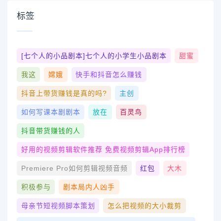
标签
[七个人的小品剧本]七个人的小学生小品剧本
甜蜜
我这
嫦娥
快手和抖音怎么赚钱
抖音上带货赚钱是真的吗?
主创
如何写课本剧剧本
放在
百灵鸟
抖音带货赚钱的人
好用的视频剪辑软件推荐 免费视频剪辑app排行榜
Premiere Pro如何剪辑视频音频
红包
大木
积极参与
剧本局内人凶手
母亲节短视频脚本策划
怎么把视频的大小裁剪