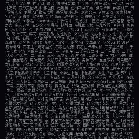
号
万能实习生
国学网
鲁迅
短视频剧本
标准件
石家庄论坛
书包网
采购
批发网
商务英语培训
箱包网
电地暖
在线新华字典
雅思培训
ps素材库
石
墨烯地暖
钢琴入门指法教程
英语培训机构
宠物交易
黄金回收
ps素材库
宠物网
宠物猫
宠物狗
宠物用品
宠物托运
宠物美容
石家庄黄金回收
黄金
回收价格
ps教程
photoshop
广告设计
海报设计
直播电商
电商运营
电商
之家
电商运营
自定义网址导航
精雕图
精雕图下载
精雕教程
易经网
周易
网
六十四卦
六十四卦详解
易学网
易经入门
易经全文
鲜花速递网
同城鲜
花
网上订花
鲜花
鲜花礼品
女性购物
女性时尚
化妆护肤
女性世界
女性
网
铜雕
石雕
不锈钢雕塑
雕塑网
雕刻网
浮雕
雕塑艺术
玻璃钢雕塑
景
观雕塑
钢琴谱
钢琴指法教程
钢琴曲
钢琴入门简单曲子
钢琴入门指法教程
钢琴考级
石家庄去痣哪里好
石家庄祛痣
石家庄点痣价格
石家庄点痣
二手
车买卖市场
事故车出售
二手车
事故车
二手车交易网
二手车报价
二手车
估价
个人二手车
周易
易经
易学网
汉语字典
英语词典
国学网
词典
成
语
宝宝起名
男孩起名
女孩取名
周易取名
男孩取名
宝宝取名
周易起名
女孩起名
道德经
道德经原文
婚姻挽救咨询师
人格心理测试
心理咨询中心
免费在线心理测试
心理健康测试
免费心理测试
书包网
书包品牌十大排名
儿童书包品牌排行榜
儿童书包
小学生书包
书包品牌
女生书包
旅行箱
拉
杆箱
奢侈品包包
单肩包
专业配音
ai语音转换
文字转语音
智能语音
在线
配音
真人配音
免费配音
配音神器
戏曲视频下载
河南豫剧大全下载
戏曲
下载
黄梅戏下载
豫剧下载
资治通鉴
资治通鉴翻译
资治通鉴在线阅读
苗
木网
最新苗木供应信息
苗木求购信息
园林绿化苗木价格
银杏供应求购信
息
河北石墨烯发热线
河北发热线厂家
河北石墨烯地暖
河北地暖安装厂家
吉林石墨烯发热线
吉林发热线厂家
吉林石墨烯地暖
吉林地暖安装厂家
辽宁
石墨烯发热线
辽宁发热线厂家
辽宁石墨烯地暖
辽宁地暖安装厂家
黑龙江石
墨烯发热线
黑龙江发热线厂家
黑龙江石墨烯地暖
黑龙江地暖安装厂家
山东
石墨烯发热线
山东发热线厂家
山东石墨烯地暖
山东地暖安装厂家
河南石墨
烯发热线
河南发热线厂家
河南石墨烯地暖
河南地暖安装厂家
内蒙古石墨烯
发热线
内蒙古发热线厂家
内蒙古石墨烯地暖
内蒙古地暖安装厂家
江苏石墨
烯发热线
江苏石墨烯地暖
江苏地暖安装厂家
四川石墨烯发热线
四川发热线
厂家
四川石墨烯地暖
四川地暖安装厂家
中医养生
春季养生
保健食品
中
药材
茶叶批发网
诗词
鲜花
汉语词典
暖通,电地暖
苗木网
道德经
红楼
梦
中国机械网
美文欣赏
好玩的手机游戏推荐
女性健康
手机游戏推荐排行