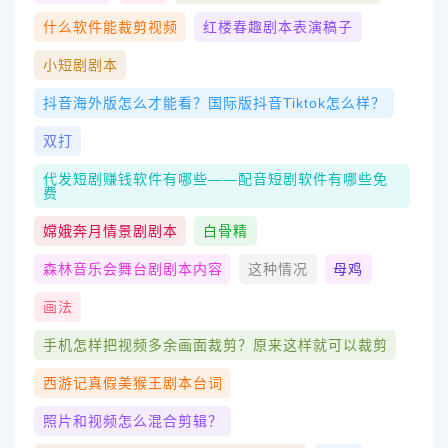
什么软件能裁剪视频
红楼春趣剧本表演稿子
小短剧剧本
抖音海外版怎么才能看？国际版抖音tiktok怎么样？
双打
代发短剧赚钱软件有哪些——配音短剧软件有哪些免
费
嫦娥奔月情景剧剧本
白骨精
森林音乐会舞台剧剧本内容
这种情况
母鸡
画法
手机怎样把视频多余画面裁剪？原来这样就可以裁剪
西游记真假美猴王剧本台词
照片和视频怎么混合剪辑？