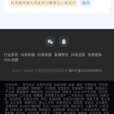
红色剧本游为党史学习教育注入新活力
画师
行业资讯
抖音剪辑
抖音拍摄
直播带货
抖音运营
免费剧本
XML地图
2026 © 抖帅宫-优秀短视频运营服务商
冀ICP备2023006999号
合作伙伴：
宝贝日记
抖音代运营
游戏攻略
周易
易经
代理招生
范文网
二手车
游戏推荐
网络推广
PS修图
宝宝起名
零基础学习电脑
电商设计
产业库
服装服饰
律师咨询
河北信息网
搜救犬
Chat GPT中文版
范文网
旅游攻略
工作总结
精雕图
非物质文化遗产
二手车估价
情侣网名
经典范
文
培训招生
石家庄点痣
养花
名酒回收
石家庄代理记账
戏曲下载
男士发
型
女士发型
搜搜作文
唐山人才网
关键词优化
读后感
玄机派
企业服务
法律咨询
chatGPT国内版
文玩
chatGPT官网
励志名言
儿童文学
公司注
册
抖米无垠
游戏攻略
网络知识
品牌营销
商标交易
小本创业项目
癖好
游爱网
风信子
大可如意
庄里人
下真题
知识星宿
游峰网
大可如意
书单