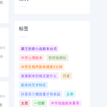
拉
标签
0
霸王别姬小品剧本台词
小
中学心理剧本
农村信用社
中学生相声剧本搞笑5分钟
故事剧本的格式是什么
丹麦
剧本的艺术特征
抖音多少播放量才有收益
主审
0
太君
一切都
中华戏曲剧本集萃
剧