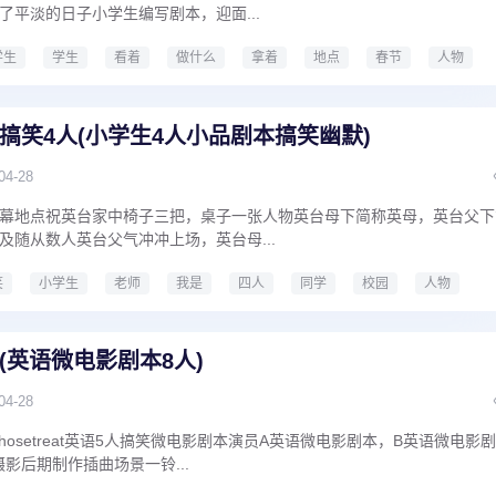
了平淡的日子小学生编写剧本，迎面...
学生
学生
看着
做什么
拿着
地点
春节
人物
学生编写剧本范文
搞笑4人(小学生4人小品剧本搞笑幽默)
04-28
幕地点祝英台家中椅子三把，桌子一张人物英台母下简称英母，英台父下
及随从数人英台父气冲冲上场，英台母...
笑
小学生
老师
我是
四人
同学
校园
人物
小学生4人小品剧本搞笑幽默
(英语微电影剧本8人)
04-28
osetreat英语5人搞笑微电影剧本演员A英语微电影剧本，B英语微电影剧
影后期制作插曲场景一铃...