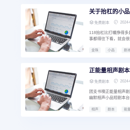
关于抬杠的小品
2024-
免费剧本
118抬杠比打幡挣得多
事都得往下看，就会很快
金珠
小品
剧
关于抬杠的小品剧本
正能量相声剧本
2024-
免费剧本
团支书噢正能量相声剧
幽默相声小品短剧本台
相声
剧本
能
正能量相声剧本
正