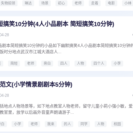
失物招领
琳达
场景
初心
老师
走着
电影
小林
语微电影剧本8人
搞笑10分钟(4人小品剧本 简短搞笑10分钟)
04-28
品剧本简短搞笑10分钟的小品如下幽默搞笑4人小品剧本简短搞笑10分钟
饭时分地点武汉市江城大酒店人...
笑
简短
老师
旁白
四人
人物
四个人
小李
分钟
4人小品剧本
简短搞笑10分钟
范文(小学情景剧剧本5分钟)
04-28
括地点人物场景等，如下地点教室人物老师，留守儿童小莉小强小敏，爱
教室里，放学以后画外音童声朗诵游子...
旁白
小学
老师
我来
的人
同学
人物
校园
小学情景剧剧本5分钟