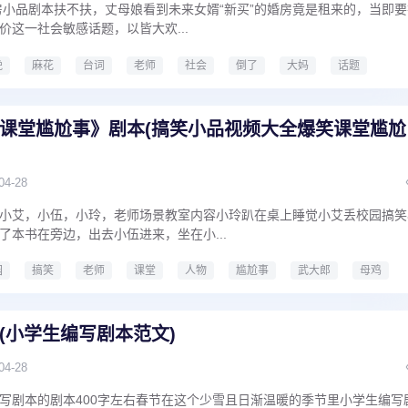
新房小品剧本扶不扶，丈母娘看到未来女婿“新买”的婚房竟是租来的，当即要
价这一社会敏感话题，以皆大欢...
晚
麻花
台词
老师
社会
倒了
大妈
话题
品扶不扶剧本完整版
课堂尴尬事》剧本(搞笑小品视频大全爆笑课堂尴尬
04-28
小艾，小伍，小玲，老师场景教室内容小玲趴在桌上睡觉小艾丢校园搞笑
了本书在旁边，出去小伍进来，坐在小...
园
搞笑
老师
课堂
人物
尴尬事
武大郎
母鸡
尴尬事
搞笑小品视频大全爆笑课堂尴尬事
(小学生编写剧本范文)
04-28
写剧本的剧本400字左右春节在这个少雪且日渐温暖的季节里小学生编写