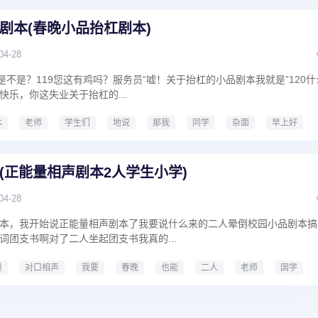
剧本(春晚小品抬杠剧本)
04-28
是不是？119您这有鸡吗？服务员“嘘！关于抬杠的小品剧本我就是”120什
乐，你这失业关于抬杠的...
本
老师
学生们
地说
那我
同学
杂面
早上好
春晚小品抬杠剧本
(正能量相声剧本2人学生小学)
04-28
本，我开始说正能量相声剧本了我要说什么来的二人晕倒校园小品剧本搞
词团支书啊对了二人坐起团支书我真的...
量
对口相声
我要
春晚
也能
二人
老师
国学
能量相声剧本2人学生小学