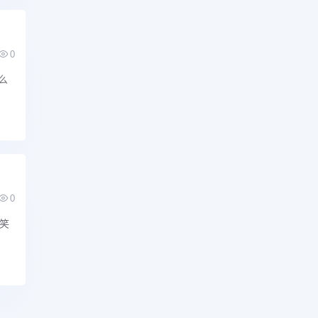
0
么
0
笑