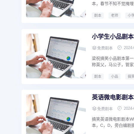
本，春节不知不觉掩埋
剧本
老师
小
小学生编写剧本
小
小学生小品剧本
2024-
免费剧本
梁祝搞笑小品剧本第一
称英父，马公子，管家
剧本
小品
搞
小学生小品剧本搞笑4人
英语微电影剧本
2024-
免费剧本
搞笑英语微电影剧本Wh
本，C，D，旁白编剧摄