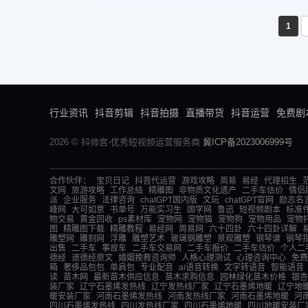
1
行业资讯
抖音剪辑
抖音拍摄
直播带货
抖音运营
免费剧
2026 © 抖帅宫-优秀短视频运营服务商
冀ICP备2023006999号
合作伙伴：
宝贝日记
抖音代运营
游戏攻略
周易
易经
代理招生
文网
旅游攻略
工作总结
精雕图
非物质文化遗产
二手车估价
情侣
派
企业服务
法律咨询
chatGPT国内版
文玩
chatGPT官网
励志名
峰网
大可如意
书单号
万能实习生
国学网
鲁迅
短视频剧本
标准
物交易
黄金回收
ps素材库
宠物网
宠物猫
宠物狗
宠物用品
宠物
图
精雕图下载
精雕教程
易经网
周易网
六十四卦
六十四卦详解
雕塑网
雕刻网
浮雕
雕塑艺术
玻璃钢雕塑
景观雕塑
钢琴谱
钢琴
出售
二手车
事故车
二手车交易网
二手车报价
二手车估价
个人二
德经
道德经原文
婚姻挽救咨询师
人格心理测试
心理咨询中心
免费
箱
奢侈品包包
单肩包
专业配音
ai语音转换
文字转语音
智能语音
读
苗木网
最新苗木供应信息
苗木求购信息
园林绿化苗木价格
银杏
装厂家
辽宁石墨烯发热线
辽宁发热线厂家
辽宁石墨烯地暖
辽宁地
暖安装厂家
河南石墨烯发热线
河南发热线厂家
河南石墨烯地暖
河
四川石墨烯发热线
四川发热线厂家
四川石墨烯地暖
四川地暖安装厂