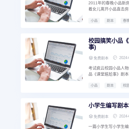
2011年的春晚小品
着女儿离开小品直击房
小品
剧本
春
小品剧本扶不扶
小
校园搞笑小品《
事)
2024-
免费剧本
考试疯云校园小品人物
品《课堂尴尬事》剧本
小品
剧本
校
校园搞笑小品
课堂
小学生编写剧本
2024-
免费剧本
一篇小学生写小学生编