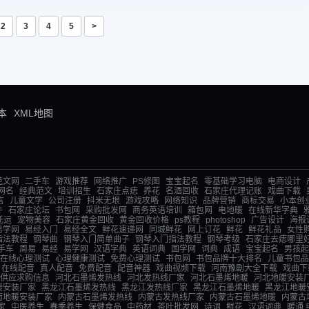
2
3
4
5
>
本
XML地图
范文网
二手车
游戏推荐
网络推广
PS修图
宝宝起名
零基础学习电脑
电商设计
网名
经典范文
培训招生
石家庄点痣
养花
名酒回收
石家庄代理记账
戏曲下载
言
儿童文学
公司注册
抖米无垠
游戏攻略
网络知识
品牌营销
商标交易
小本创
件
石家庄论坛
书包网
采购批发网
商务英语培训
箱包网
电地暖
在线新华字典
托运
宠物美容
石家庄黄金回收
黄金回收价格
ps教程
photoshop
广告设计
海报
易学网
易经入门
易经全文
鲜花速递网
同城鲜花
网上订花
鲜花
鲜花礼品
女性
指法教程
钢琴曲
钢琴入门简单曲子
钢琴入门指法教程
钢琴考级
石家庄去痣哪里
手车
周易
易经
易学网
汉语字典
英语词典
国学网
词典
成语
宝宝起名
男孩起
在线心理测试
心理健康测试
免费心理测试
书包网
书包品牌十大排名
儿童书包品
在线配音
真人配音
免费配音
配音神器
戏曲视频下载
河南豫剧大全下载
戏曲下
供应求购信息
河北石墨烯发热线
河北发热线厂家
河北石墨烯地暖
河北地暖安装
暖安装厂家
黑龙江石墨烯发热线
黑龙江发热线厂家
黑龙江石墨烯地暖
黑龙江地暖
南地暖安装厂家
内蒙古石墨烯发热线
内蒙古发热线厂家
内蒙古石墨烯地暖
内蒙古
家
中医养生
春季养生
保健食品
中药材
茶叶批发网
诗词
鲜花
汉语词典
暖通,