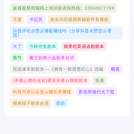
盐城视频剪辑网上培训班咨询热线：13560077759
又是
书记员
去水印的视频剪辑软件有哪些
抖音评论点赞主播能赚钱吗（分享抖音点赞怎么增
加）
大了
守株待兔剧本
搞笑的英语话剧剧本
情节
霸王别姬小品剧本台词
校园课本剧剧本---《拥有一颗感恩的心》改编
校花
[矛盾心理的说说]寝室矛盾心理剧剧本
导演
抖音内测以后怎么做任务赚钱
影视剪辑扫光下载
相亲段子剧本台词
奶奶