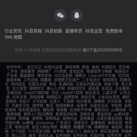
行业资讯
抖音剪辑
抖音拍摄
直播带货
抖音运营
免费剧本
XML地图
2026 © 抖帅宫-优秀短视频运营服务商
冀ICP备2023006999号
合作伙伴：
宝贝日记
抖音代运营
游戏攻略
周易
易经
代理招生
范文网
二手车
游戏推荐
网络推广
PS修图
宝宝起名
零基础学习电脑
电商设计
产业库
服装服饰
律师咨询
河北信息网
搜救犬
Chat GPT中文版
范文网
旅游攻略
工作总结
精雕图
非物质文化遗产
二手车估价
情侣网名
经典范
文
培训招生
石家庄点痣
养花
名酒回收
石家庄代理记账
戏曲下载
男士发
型
女士发型
搜搜作文
唐山人才网
关键词优化
读后感
玄机派
企业服务
法律咨询
chatGPT国内版
文玩
chatGPT官网
励志名言
儿童文学
公司注
册
抖米无垠
游戏攻略
网络知识
品牌营销
商标交易
小本创业项目
癖好
游爱网
风信子
大可如意
庄里人
下真题
知识星宿
游峰网
大可如意
书单
号
万能实习生
国学网
鲁迅
短视频剧本
标准件
石家庄论坛
书包网
采购
批发网
商务英语培训
箱包网
电地暖
在线新华字典
雅思培训
ps素材库
石
墨烯地暖
钢琴入门指法教程
英语培训机构
宠物交易
黄金回收
ps素材库
宠物网
宠物猫
宠物狗
宠物用品
宠物托运
宠物美容
石家庄黄金回收
黄金
回收价格
ps教程
photoshop
广告设计
海报设计
直播电商
电商运营
电商
之家
电商运营
自定义网址导航
精雕图
精雕图下载
精雕教程
易经网
周易
网
六十四卦
六十四卦详解
易学网
易经入门
易经全文
鲜花速递网
同城鲜
花
网上订花
鲜花
鲜花礼品
女性购物
女性时尚
化妆护肤
女性世界
女性