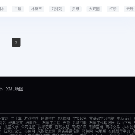
剧本
丫鬟
林黛玉
刘姥姥
贾母
大观园
红楼
去玩
剧本课本剧
1
本
XML地图
范文网
二手车
游戏推荐
网络推广
PS修图
宝宝起名
零基础学习电脑
电商设计
网名
经典范文
培训招生
石家庄点痣
养花
名酒回收
石家庄代理记账
戏曲下载
言
儿童文学
公司注册
抖米无垠
游戏攻略
网络知识
品牌营销
商标交易
小本创
件
石家庄论坛
书包网
采购批发网
商务英语培训
箱包网
电地暖
在线新华字典