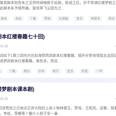
惟其脚本则吾未之见然传闻梅郎于此剧，练成之后，亦不常演红楼梦剧之
此脚本系予倩所编，复经冥飞尘因为之...
剧本
去玩
丫鬟
贾母
大观园
宝玉
林黛玉
旁白
剧本5人情景剧
剧本红楼春趣七十回)
04-28
词如下1第三回托内兄如海荐西宾剧本红楼春趣，接外孙贾母惜孤女这回
进贾府剧本红楼春趣，角色多，而且...
玩
丫鬟
旁白
台词
屉子
宝玉
的是
一声
红楼春趣七十回
楼梦剧本课本剧)
04-29
初进贾府之日地点正房大院的上房人物林黛玉，贾母，王熙凤，迎春，探
，李纨，雪雁等丫鬟仆人轿子至一垂...