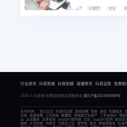
红楼梦
宝玉
红楼梦剧本
红楼梦
行业资讯
抖音剪辑
抖音拍摄
直播带货
抖音运营
免费剧
2026 © 抖帅宫-优秀短视频运营服务商
冀ICP备2023006999号
合作伙伴：
宝贝日记
抖音代运营
游戏攻略
周易
易经
代理招生
文网
旅游攻略
工作总结
精雕图
非物质文化遗产
二手车估价
情侣
派
企业服务
法律咨询
chatGPT国内版
文玩
chatGPT官网
励志名
峰网
大可如意
书单号
万能实习生
国学网
鲁迅
短视频剧本
标准