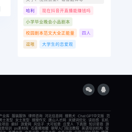
哈利
现在抖音开直播能赚钱吗
小学毕业晚会小品剧本
校园剧本范文大全正能量
四人
逗哏
大学生的恋爱观
产业库
服装服饰
律师咨询
河北信息网
搜救犬
Chat GPT中文版
范
男士发型
女士发型
搜搜作文
唐山人才网
关键词优化
读后感
玄机
业项目
癖好
游爱网
风信子
大可如意
庄里人
下真题
知识星宿
游
雅思培训
ps素材库
石墨烯地暖
钢琴入门指法教程
英语培训机构
宠