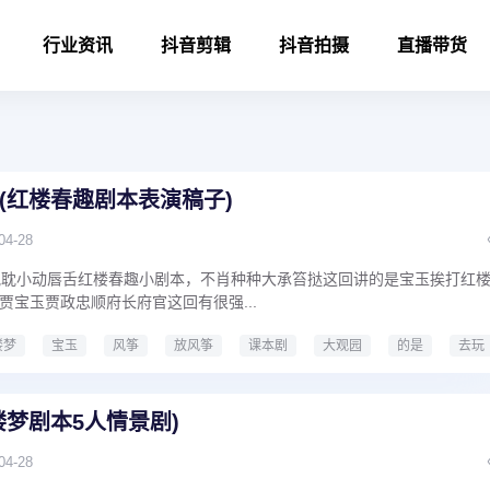
行业资讯
抖音剪辑
抖音拍摄
直播带货
(红楼春趣剧本表演稿子)
04-28
耽耽小动唇舌红楼春趣小剧本，不肖种种大承笞挞这回讲的是宝玉挨打红
贾宝玉贾政忠顺府长府官这回有很强...
楼梦
宝玉
风筝
放风筝
课本剧
大观园
的是
去玩
楼春趣剧本表演稿子
楼梦剧本5人情景剧)
04-28