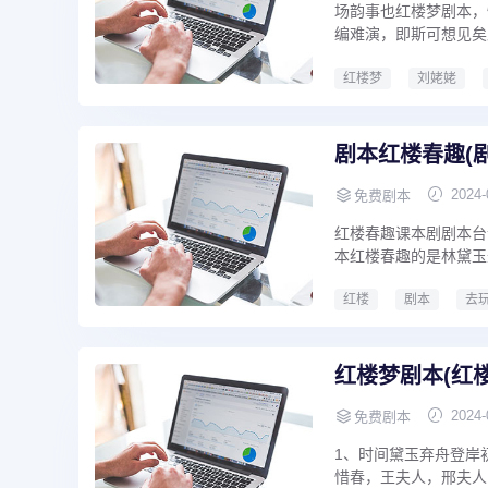
场韵事也红楼梦剧本，
编难演，即斯可想见矣
红楼梦
刘姥姥
红楼梦剧本
红楼梦
剧本红楼春趣(
2024-
免费剧本
红楼春趣课本剧剧本台
本红楼春趣的是林黛玉
红楼
剧本
去
剧本红楼春趣
剧本
红楼梦剧本(红
2024-
免费剧本
1、时间黛玉弃舟登岸
惜春，王夫人，邢夫人