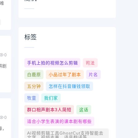
难
标签
0
手机上拍的视频怎么剪辑
司法
讲剧
白鹿原
小品过年了剧本
片名
五分钟
怎样在抖音赚钱领取
牧童
我们家
群口相声剧本3人简短
这话
0
适合小学生表演的课本剧有哪些
春，
AI视频剪辑工具GhostCut支持智能去
文字、视频去重、语音翻译等