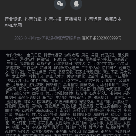
行业资讯
抖音剪辑
抖音拍摄
直播带货
抖音运营
免费剧本
XML地图
2026 © 抖帅宫-优秀短视频运营服务商
冀ICP备2023006999号
合作伙伴：
宝贝日记
抖音代运营
游戏攻略
周易
易经
代理招生
范文网
二手车
游戏推荐
网络推广
PS修图
宝宝起名
零基础学习电脑
电商设计
产业库
服装服饰
律师咨询
河北信息网
搜救犬
Chat GPT中文版
范文网
旅游攻略
工作总结
精雕图
非物质文化遗产
二手车估价
情侣网名
经典范
文
培训招生
石家庄点痣
养花
名酒回收
石家庄代理记账
戏曲下载
男士发
型
女士发型
搜搜作文
唐山人才网
关键词优化
读后感
玄机派
企业服务
法律咨询
chatGPT国内版
文玩
chatGPT官网
励志名言
儿童文学
公司注
册
抖米无垠
游戏攻略
网络知识
品牌营销
商标交易
小本创业项目
癖好
游爱网
风信子
大可如意
庄里人
下真题
知识星宿
游峰网
大可如意
书单
号
万能实习生
国学网
鲁迅
短视频剧本
标准件
石家庄论坛
书包网
采购
批发网
商务英语培训
箱包网
电地暖
在线新华字典
雅思培训
ps素材库
石
墨烯地暖
钢琴入门指法教程
英语培训机构
宠物交易
黄金回收
ps素材库
宠物网
宠物猫
宠物狗
宠物用品
宠物托运
宠物美容
石家庄黄金回收
黄金
回收价格
ps教程
photoshop
广告设计
海报设计
直播电商
电商运营
电商
之家
电商运营
自定义网址导航
精雕图
精雕图下载
精雕教程
易经网
周易
网
六十四卦
六十四卦详解
易学网
易经入门
易经全文
鲜花速递网
同城鲜
花
网上订花
鲜花
鲜花礼品
女性购物
女性时尚
化妆护肤
女性世界
女性
网
铜雕
石雕
不锈钢雕塑
雕塑网
雕刻网
浮雕
雕塑艺术
玻璃钢雕塑
景
观雕塑
钢琴谱
钢琴指法教程
钢琴曲
钢琴入门简单曲子
钢琴入门指法教程
钢琴考级
石家庄去痣哪里好
石家庄祛痣
石家庄点痣价格
石家庄点痣
二手