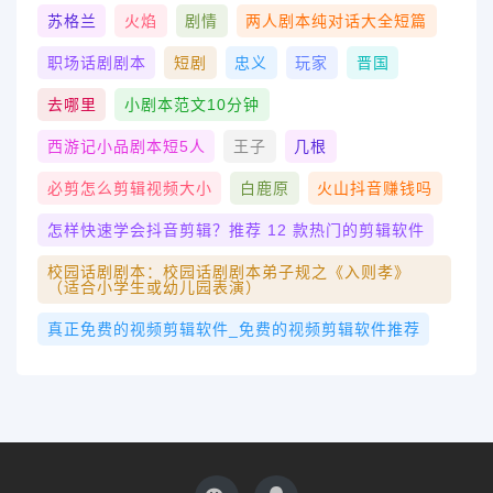
苏格兰
火焰
剧情
两人剧本纯对话大全短篇
职场话剧剧本
短剧
忠义
玩家
晋国
去哪里
小剧本范文10分钟
西游记小品剧本短5人
王子
几根
必剪怎么剪辑视频大小
白鹿原
火山抖音赚钱吗
怎样快速学会抖音剪辑？推荐 12 款热门的剪辑软件
校园话剧剧本：校园话剧剧本弟子规之《入则孝》
（适合小学生或幼儿园表演）
真正免费的视频剪辑软件_免费的视频剪辑软件推荐