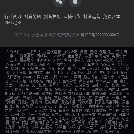
行业资讯
抖音剪辑
抖音拍摄
直播带货
抖音运营
免费剧本
XML地图
2026 © 抖帅宫-优秀短视频运营服务商
冀ICP备2023006999号
合作伙伴：
宝贝日记
抖音代运营
游戏攻略
周易
易经
代理招生
范文网
二手车
游戏推荐
网络推广
PS修图
宝宝起名
零基础学习电脑
电商设计
产业库
服装服饰
律师咨询
河北信息网
搜救犬
Chat GPT中文版
范文网
旅游攻略
工作总结
精雕图
非物质文化遗产
二手车估价
情侣网名
经典范
文
培训招生
石家庄点痣
养花
名酒回收
石家庄代理记账
戏曲下载
男士发
型
女士发型
搜搜作文
唐山人才网
关键词优化
读后感
玄机派
企业服务
法律咨询
chatGPT国内版
文玩
chatGPT官网
励志名言
儿童文学
公司注
册
抖米无垠
游戏攻略
网络知识
品牌营销
商标交易
小本创业项目
癖好
游爱网
风信子
大可如意
庄里人
下真题
知识星宿
游峰网
大可如意
书单
号
万能实习生
国学网
鲁迅
短视频剧本
标准件
石家庄论坛
书包网
采购
批发网
商务英语培训
箱包网
电地暖
在线新华字典
雅思培训
ps素材库
石
墨烯地暖
钢琴入门指法教程
英语培训机构
宠物交易
黄金回收
ps素材库
宠物网
宠物猫
宠物狗
宠物用品
宠物托运
宠物美容
石家庄黄金回收
黄金
回收价格
ps教程
photoshop
广告设计
海报设计
直播电商
电商运营
电商
之家
电商运营
自定义网址导航
精雕图
精雕图下载
精雕教程
易经网
周易
网
六十四卦
六十四卦详解
易学网
易经入门
易经全文
鲜花速递网
同城鲜
花
网上订花
鲜花
鲜花礼品
女性购物
女性时尚
化妆护肤
女性世界
女性
网
铜雕
石雕
不锈钢雕塑
雕塑网
雕刻网
浮雕
雕塑艺术
玻璃钢雕塑
景
观雕塑
钢琴谱
钢琴指法教程
钢琴曲
钢琴入门简单曲子
钢琴入门指法教程
钢琴考级
石家庄去痣哪里好
石家庄祛痣
石家庄点痣价格
石家庄点痣
二手