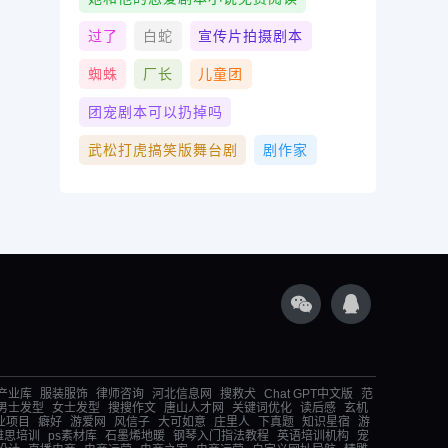
过了
白蛇
宣传片拍摄剧本
蜘蛛
厂长
儿童团
团宠剧本可以扔掉吗
武松打虎搞笑版舞台剧
剧作家
产业库
服装服饰
律师咨询
河北信息网
搜救犬
Chat GPT中文版
范
男士发型
女士发型
搜搜作文
唐山人才网
关键词优化
读后感
玄机
业项目
癖好
游爱网
风信子
大可如意
庄里人
下真题
知识星宿
游
雅思培训
ps素材库
石墨烯地暖
钢琴入门指法教程
英语培训机构
宠