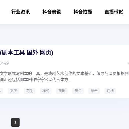
行业资讯
抖音剪辑
抖音拍摄
直播带货
剧本工具 国外 网页)
04-29
文学形式写剧本的工具，是戏剧艺术创作的文本基础，编导与演员根据剧
词汇还包括脚本剧作等等它以代言体方...
本
文学
花生
样式
戏剧
舞台
单击
在线
本工具
国外
网页
1