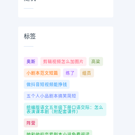
标签
奥斯
剪辑视频怎么加图片
高粱
小剧本范文短篇
练了
组员
做抖音短视频能挣钱
五个人小品剧本搞笑简短
统编版语文五年级下册口语交际：怎么
表演课本剧（附配套课件）
阵营
她和他的恋爱剧本小说免费阅读