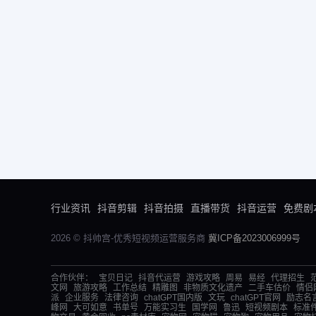
行业资讯
抖音剪辑
抖音拍摄
直播带货
抖音运营
免费剧
2026 © 抖帅宫-优秀短视频运营服务商
冀ICP备2023006999号
合作伙伴：
宝贝日记
抖音代运营
游戏攻略
周易
易经
代理招生
文网
旅游攻略
工作总结
精雕图
非物质文化遗产
二手车估价
情侣
派
企业服务
法律咨询
chatGPT国内版
文玩
chatGPT官网
励志名
峰网
大可如意
书单号
万能实习生
国学网
鲁迅
短视频剧本
标准