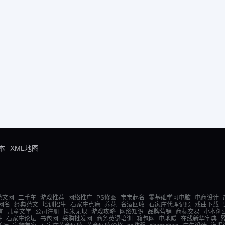
本
XML地图
范文网
二手车
游戏推荐
网络推广
PS修图
宝宝起名
零基础学习电脑
电商设计
网名
经典范文
培训招生
石家庄点痣
养花
名酒回收
石家庄代理记账
戏曲下载
言
儿童文学
公司注册
抖米无垠
游戏攻略
网络知识
品牌营销
商标交易
小本创
件
石家庄论坛
书包网
采购批发网
商务英语培训
箱包网
电地暖
在线新华字典