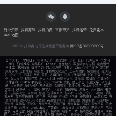
行业资讯
抖音剪辑
抖音拍摄
直播带货
抖音运营
免费剧本
XML地图
2026 © 抖帅宫-优秀短视频运营服务商
冀ICP备2023006999号
合作伙伴：
宝贝日记
抖音代运营
游戏攻略
周易
易经
代理招生
范文网
二手车
游戏推荐
网络推广
PS修图
宝宝起名
零基础学习电脑
电商设计
产业库
服装服饰
律师咨询
河北信息网
搜救犬
Chat GPT中文版
范文网
旅游攻略
工作总结
精雕图
非物质文化遗产
二手车估价
情侣网名
经典范
文
培训招生
石家庄点痣
养花
名酒回收
石家庄代理记账
戏曲下载
男士发
型
女士发型
搜搜作文
唐山人才网
关键词优化
读后感
玄机派
企业服务
法律咨询
chatGPT国内版
文玩
chatGPT官网
励志名言
儿童文学
公司注
册
抖米无垠
游戏攻略
网络知识
品牌营销
商标交易
小本创业项目
癖好
游爱网
风信子
大可如意
庄里人
下真题
知识星宿
游峰网
大可如意
书单
号
万能实习生
国学网
鲁迅
短视频剧本
标准件
石家庄论坛
书包网
采购
批发网
商务英语培训
箱包网
电地暖
在线新华字典
雅思培训
ps素材库
石
墨烯地暖
钢琴入门指法教程
英语培训机构
宠物交易
黄金回收
ps素材库
宠物网
宠物猫
宠物狗
宠物用品
宠物托运
宠物美容
石家庄黄金回收
黄金
回收价格
ps教程
photoshop
广告设计
海报设计
直播电商
电商运营
电商
之家
电商运营
自定义网址导航
精雕图
精雕图下载
精雕教程
易经网
周易
网
六十四卦
六十四卦详解
易学网
易经入门
易经全文
鲜花速递网
同城鲜