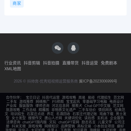
商家
行业资讯
抖音剪辑
抖音拍摄
直播带货
抖音运营
免费剧本
XML地图
2026 © 抖帅宫-优秀短视频运营服务商
冀ICP备2023006999号
合作伙伴：
宝贝日记
抖音代运营
游戏攻略
周易
易经
代理招生
范文网
二手车
游戏推荐
网络推广
PS修图
宝宝起名
零基础学习电脑
电商设计
产业库
服装服饰
律师咨询
河北信息网
搜救犬
Chat GPT中文版
范文网
旅游攻略
工作总结
精雕图
非物质文化遗产
二手车估价
情侣网名
经典范
文
培训招生
石家庄点痣
养花
名酒回收
石家庄代理记账
戏曲下载
男士发
型
女士发型
搜搜作文
唐山人才网
关键词优化
读后感
玄机派
企业服务
法律咨询
chatGPT国内版
文玩
chatGPT官网
励志名言
儿童文学
公司注
册
抖米无垠
游戏攻略
网络知识
品牌营销
商标交易
小本创业项目
癖好
游爱网
风信子
大可如意
庄里人
下真题
知识星宿
游峰网
大可如意
书单