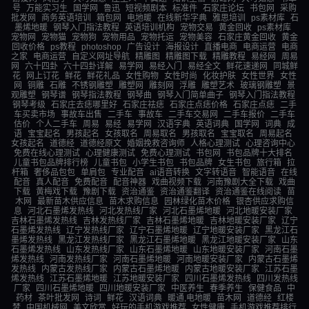
号
万能实习生
国学网
鲁迅
短视频剧本
标准件
石家庄论坛
书包网
采购
批发网
商务英语培训
箱包网
电地暖
在线新华字典
雅思培训
ps素材库
石
墨烯地暖
钢琴入门指法教程
英语培训机构
宠物交易
黄金回收
ps素材库
宠物网
宠物猫
宠物狗
宠物用品
宠物托运
宠物美容
石家庄黄金回收
黄金
回收价格
ps教程
photoshop
广告设计
海报设计
直播电商
电商运营
电商
之家
电商运营
自定义网址导航
精雕图
精雕图下载
精雕教程
易经网
周易
网
六十四卦
六十四卦详解
易学网
易经入门
易经全文
鲜花速递网
同城鲜
花
网上订花
鲜花
鲜花礼品
女性购物
女性时尚
化妆护肤
女性世界
女性
网
铜雕
石雕
不锈钢雕塑
雕塑网
雕刻网
浮雕
雕塑艺术
玻璃钢雕塑
景
观雕塑
钢琴谱
钢琴指法教程
钢琴曲
钢琴入门简单曲子
钢琴入门指法教程
钢琴考级
石家庄去痣哪里好
石家庄祛痣
石家庄点痣价格
石家庄点痣
二手
车买卖市场
事故车出售
二手车
事故车
二手车交易网
二手车报价
二手车
估价
个人二手车
周易
易经
易学网
汉语字典
英语词典
国学网
词典
成
语
宝宝起名
男孩起名
女孩取名
周易取名
男孩取名
宝宝取名
周易起名
女孩起名
道德经
道德经原文
婚姻挽救咨询师
人格心理测试
心理咨询中心
免费在线心理测试
心理健康测试
免费心理测试
书包网
书包品牌十大排名
儿童书包品牌排行榜
儿童书包
小学生书包
书包品牌
女生书包
旅行箱
拉
杆箱
奢侈品包包
单肩包
专业配音
ai语音转换
文字转语音
智能语音
在线
配音
真人配音
免费配音
配音神器
戏曲视频下载
河南豫剧大全下载
戏曲
下载
黄梅戏下载
豫剧下载
资治通鉴
资治通鉴翻译
资治通鉴在线阅读
苗
木网
最新苗木供应信息
苗木求购信息
园林绿化苗木价格
银杏供应求购信
息
河北石墨烯发热线
河北发热线厂家
河北石墨烯地暖
河北地暖安装厂家
吉林石墨烯发热线
吉林发热线厂家
吉林石墨烯地暖
吉林地暖安装厂家
辽宁
石墨烯发热线
辽宁发热线厂家
辽宁石墨烯地暖
辽宁地暖安装厂家
黑龙江石
墨烯发热线
黑龙江发热线厂家
黑龙江石墨烯地暖
黑龙江地暖安装厂家
山东
石墨烯发热线
山东发热线厂家
山东石墨烯地暖
山东地暖安装厂家
河南石墨
烯发热线
河南发热线厂家
河南石墨烯地暖
河南地暖安装厂家
内蒙古石墨烯
发热线
内蒙古发热线厂家
内蒙古石墨烯地暖
内蒙古地暖安装厂家
江苏石墨
烯发热线
江苏石墨烯地暖
江苏地暖安装厂家
四川石墨烯发热线
四川发热线
厂家
四川石墨烯地暖
四川地暖安装厂家
中医养生
春季养生
保健食品
中
药材
茶叶批发网
诗词
鲜花
汉语词典
暖通,电地暖
苗木网
道德经
红楼
梦
中国机械网
美文欣赏
好玩的手机游戏推荐
女性健康
手机游戏推荐排行