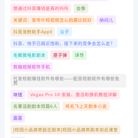
想通过抖音赚钱是真的吗吗
会像
关键词：宣传片短视频怎么拍摄比较好
纳闷儿
抖音涨粉助手app0
公子
抖音、快手已趋近饱和，接下来的竞争会怎么走？
毛概微电影剧本
原子弹
详尽
剪辑视频软件手机
代发短剧赚钱软件有哪些——配音短剧软件有哪些免
费
块钱
Vegas Pro 18 安装、激活和换机教程详解
名著话剧剧本短篇6人
鸡毛飞上天剧本小说
露露
[校园小品搞笑励志剧本]校园小品搞笑剧本如此课堂