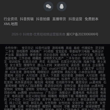
行业资讯
抖音剪辑
抖音拍摄
直播带货
抖音运营
免费剧本
XML地图
2026 © 抖帅宫-优秀短视频运营服务商
冀ICP备2023006999号
合作伙伴：
宝贝日记
抖音代运营
游戏攻略
周易
易经
代理招生
范文网
二手车
游戏推荐
网络推广
PS修图
宝宝起名
零基础学习电脑
电商设计
产业库
服装服饰
律师咨询
河北信息网
搜救犬
Chat GPT中文版
范文网
旅游攻略
工作总结
精雕图
非物质文化遗产
二手车估价
情侣网名
经典范
文
培训招生
石家庄点痣
养花
名酒回收
石家庄代理记账
戏曲下载
男士发
型
女士发型
搜搜作文
唐山人才网
关键词优化
读后感
玄机派
企业服务
法律咨询
chatGPT国内版
文玩
chatGPT官网
励志名言
儿童文学
公司注
册
抖米无垠
游戏攻略
网络知识
品牌营销
商标交易
小本创业项目
癖好
游爱网
风信子
大可如意
庄里人
下真题
知识星宿
游峰网
大可如意
书单
号
万能实习生
国学网
鲁迅
短视频剧本
标准件
石家庄论坛
书包网
采购
批发网
商务英语培训
箱包网
电地暖
在线新华字典
雅思培训
ps素材库
石
墨烯地暖
钢琴入门指法教程
英语培训机构
宠物交易
黄金回收
ps素材库
宠物网
宠物猫
宠物狗
宠物用品
宠物托运
宠物美容
石家庄黄金回收
黄金
回收价格
ps教程
photoshop
广告设计
海报设计
直播电商
电商运营
电商
之家
电商运营
自定义网址导航
精雕图
精雕图下载
精雕教程
易经网
周易
网
六十四卦
六十四卦详解
易学网
易经入门
易经全文
鲜花速递网
同城鲜
花
网上订花
鲜花
鲜花礼品
女性购物
女性时尚
化妆护肤
女性世界
女性
网
铜雕
石雕
不锈钢雕塑
雕塑网
雕刻网
浮雕
雕塑艺术
玻璃钢雕塑
景
观雕塑
钢琴谱
钢琴指法教程
钢琴曲
钢琴入门简单曲子
钢琴入门指法教程