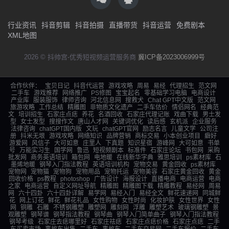
行业资讯
抖音剪辑
抖音拍摄
直播带货
抖音运营
免费剧本
XML地图
2026 © 抖帅宫-优秀短视频运营服务商
冀ICP备2023006999号
合作伙伴：
宝贝日记
抖音代运营
游戏攻略
周易
易经
代理招生
范文网
二手车
游戏推荐
网络推广
PS修图
宝宝起名
零基础学习电脑
电商设计
产业库
服装服饰
律师咨询
河北信息网
搜救犬
Chat GPT中文版
范文网
旅游攻略
工作总结
精雕图
非物质文化遗产
二手车估价
情侣网名
经典范
文
培训招生
石家庄点痣
养花
名酒回收
石家庄代理记账
戏曲下载
男士发
型
女士发型
搜搜作文
唐山人才网
关键词优化
读后感
玄机派
企业服务
法律咨询
chatGPT国内版
文玩
chatGPT官网
励志名言
儿童文学
公司注
册
抖米无垠
游戏攻略
网络知识
品牌营销
商标交易
小本创业项目
癖好
游爱网
风信子
大可如意
庄里人
下真题
知识星宿
游峰网
大可如意
书单
号
万能实习生
国学网
鲁迅
短视频剧本
标准件
石家庄论坛
书包网
采购
批发网
商务英语培训
箱包网
电地暖
在线新华字典
雅思培训
ps素材库
石
墨烯地暖
钢琴入门指法教程
英语培训机构
宠物交易
黄金回收
ps素材库
宠物网
宠物猫
宠物狗
宠物用品
宠物托运
宠物美容
石家庄黄金回收
黄金
回收价格
ps教程
photoshop
广告设计
海报设计
直播电商
电商运营
电商
之家
电商运营
自定义网址导航
精雕图
精雕图下载
精雕教程
易经网
周易
网
六十四卦
六十四卦详解
易学网
易经入门
易经全文
鲜花速递网
同城鲜
花
网上订花
鲜花
鲜花礼品
女性购物
女性时尚
化妆护肤
女性世界
女性
网
铜雕
石雕
不锈钢雕塑
雕塑网
雕刻网
浮雕
雕塑艺术
玻璃钢雕塑
景
观雕塑
钢琴谱
钢琴指法教程
钢琴曲
钢琴入门简单曲子
钢琴入门指法教程
钢琴考级
石家庄去痣哪里好
石家庄祛痣
石家庄点痣价格
石家庄点痣
二手
车买卖市场
事故车出售
二手车
事故车
二手车交易网
二手车报价
二手车