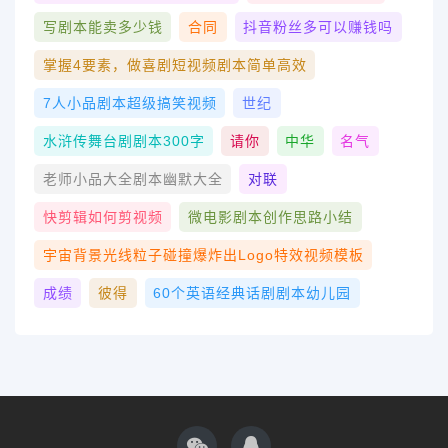
写剧本能卖多少钱
合同
抖音粉丝多可以赚钱吗
掌握4要素，做喜剧短视频剧本简单高效
7人小品剧本超级搞笑视频
世纪
水浒传舞台剧剧本300字
请你
中华
名气
老师小品大全剧本幽默大全
对联
快剪辑如何剪视频
微电影剧本创作思路小结
宇宙背景光线粒子碰撞爆炸出logo特效视频模板
成绩
彼得
60个英语经典话剧剧本幼儿园