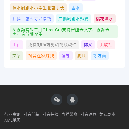
课本剧剧本小学生揠苗助长
金水
拍抖音怎么可以挣钱
广播剧剧本短篇
桃花潭水
AI视频剪辑工具GhostCut支持智能去文字、视频去
重、语音翻译等
山西
免费的pc端剪辑视频软件
你又
美联社
文字
抖音在家赚钱
编导
我只
等方面
行业资讯
抖音剪辑
抖音拍摄
直播带货
抖音运营
免费剧本
XML地图