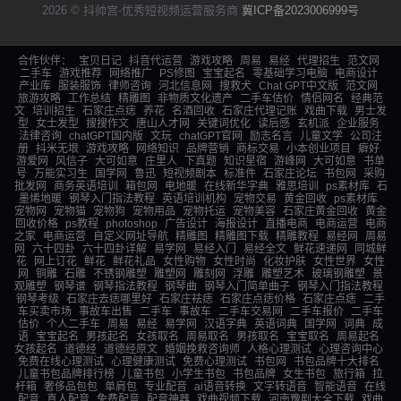
2026 © 抖帅宫-优秀短视频运营服务商
冀ICP备2023006999号
合作伙伴：
宝贝日记
抖音代运营
游戏攻略
周易
易经
代理招生
范文网
二手车
游戏推荐
网络推广
PS修图
宝宝起名
零基础学习电脑
电商设计
产业库
服装服饰
律师咨询
河北信息网
搜救犬
Chat GPT中文版
范文网
旅游攻略
工作总结
精雕图
非物质文化遗产
二手车估价
情侣网名
经典范
文
培训招生
石家庄点痣
养花
名酒回收
石家庄代理记账
戏曲下载
男士发
型
女士发型
搜搜作文
唐山人才网
关键词优化
读后感
玄机派
企业服务
法律咨询
chatGPT国内版
文玩
chatGPT官网
励志名言
儿童文学
公司注
册
抖米无垠
游戏攻略
网络知识
品牌营销
商标交易
小本创业项目
癖好
游爱网
风信子
大可如意
庄里人
下真题
知识星宿
游峰网
大可如意
书单
号
万能实习生
国学网
鲁迅
短视频剧本
标准件
石家庄论坛
书包网
采购
批发网
商务英语培训
箱包网
电地暖
在线新华字典
雅思培训
ps素材库
石
墨烯地暖
钢琴入门指法教程
英语培训机构
宠物交易
黄金回收
ps素材库
宠物网
宠物猫
宠物狗
宠物用品
宠物托运
宠物美容
石家庄黄金回收
黄金
回收价格
ps教程
photoshop
广告设计
海报设计
直播电商
电商运营
电商
之家
电商运营
自定义网址导航
精雕图
精雕图下载
精雕教程
易经网
周易
网
六十四卦
六十四卦详解
易学网
易经入门
易经全文
鲜花速递网
同城鲜
花
网上订花
鲜花
鲜花礼品
女性购物
女性时尚
化妆护肤
女性世界
女性
网
铜雕
石雕
不锈钢雕塑
雕塑网
雕刻网
浮雕
雕塑艺术
玻璃钢雕塑
景
观雕塑
钢琴谱
钢琴指法教程
钢琴曲
钢琴入门简单曲子
钢琴入门指法教程
钢琴考级
石家庄去痣哪里好
石家庄祛痣
石家庄点痣价格
石家庄点痣
二手
车买卖市场
事故车出售
二手车
事故车
二手车交易网
二手车报价
二手车
估价
个人二手车
周易
易经
易学网
汉语字典
英语词典
国学网
词典
成
语
宝宝起名
男孩起名
女孩取名
周易取名
男孩取名
宝宝取名
周易起名
女孩起名
道德经
道德经原文
婚姻挽救咨询师
人格心理测试
心理咨询中心
免费在线心理测试
心理健康测试
免费心理测试
书包网
书包品牌十大排名
儿童书包品牌排行榜
儿童书包
小学生书包
书包品牌
女生书包
旅行箱
拉
杆箱
奢侈品包包
单肩包
专业配音
ai语音转换
文字转语音
智能语音
在线
配音
真人配音
免费配音
配音神器
戏曲视频下载
河南豫剧大全下载
戏曲