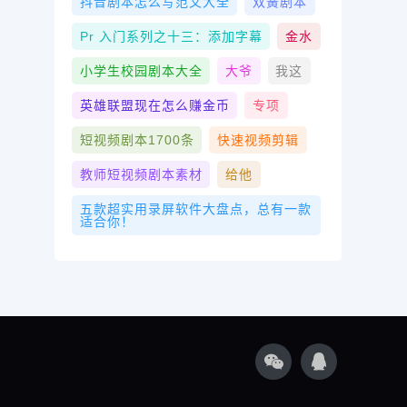
抖音剧本怎么写范文大全
双簧剧本
Pr 入门系列之十三：添加字幕
金水
小学生校园剧本大全
大爷
我这
英雄联盟现在怎么赚金币
专项
短视频剧本1700条
快速视频剪辑
教师短视频剧本素材
给他
五款超实用录屏软件大盘点，总有一款
适合你！