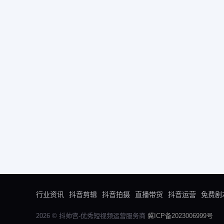
行业资讯
抖音剪辑
抖音拍摄
直播带货
抖音运营
免费剧
2026 © 抖帅宫-优秀短视频运营服务商
冀ICP备2023006999号