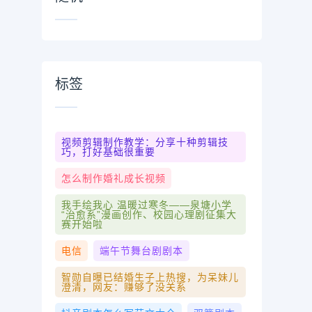
标签
视频剪辑制作教学：分享十种剪辑技
巧，打好基础很重要
怎么制作婚礼成长视频
我手绘我心 温暖过寒冬——泉塘小学
“治愈系”漫画创作、校园心理剧征集大
赛开始啦
电信
端午节舞台剧剧本
智勋自曝已结婚生子上热搜，为呆妹儿
澄清，网友：赚够了没关系