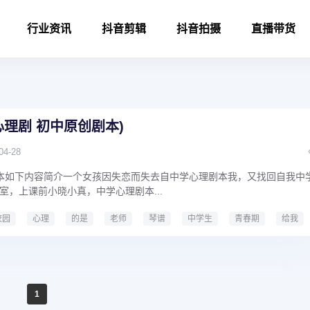
行业资讯
抖音剪辑
抖音拍摄
直播带货
心理剧 初中原创剧本)
04-28
本如下内容简介一个女孩因失恋而失去自中学心理剧本我，又找回自我中
室，上课前小晓小真，中学心理剧本...
校园
心理
的是
老师
琴谱
中学生
青春期
给我
原创剧本
1