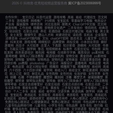
2026 © 抖帅宫-优秀短视频运营服务商
冀ICP备2023006999号
合作伙伴：
宝贝日记
抖音代运营
游戏攻略
周易
易经
代理招生
范文网
二手车
游戏推荐
网络推广
PS修图
宝宝起名
零基础学习电脑
电商设计
产业库
服装服饰
律师咨询
河北信息网
搜救犬
Chat GPT中文版
范文网
旅游攻略
工作总结
精雕图
非物质文化遗产
二手车估价
情侣网名
经典范
文
培训招生
石家庄点痣
养花
名酒回收
石家庄代理记账
戏曲下载
男士发
型
女士发型
搜搜作文
唐山人才网
关键词优化
读后感
玄机派
企业服务
法律咨询
chatGPT国内版
文玩
chatGPT官网
励志名言
儿童文学
公司注
册
抖米无垠
游戏攻略
网络知识
品牌营销
商标交易
小本创业项目
癖好
游爱网
风信子
大可如意
庄里人
下真题
知识星宿
游峰网
大可如意
书单
号
万能实习生
国学网
鲁迅
短视频剧本
标准件
石家庄论坛
书包网
采购
批发网
商务英语培训
箱包网
电地暖
在线新华字典
雅思培训
ps素材库
石
墨烯地暖
钢琴入门指法教程
英语培训机构
宠物交易
黄金回收
ps素材库
宠物网
宠物猫
宠物狗
宠物用品
宠物托运
宠物美容
石家庄黄金回收
黄金
回收价格
ps教程
photoshop
广告设计
海报设计
直播电商
电商运营
电商
之家
电商运营
自定义网址导航
精雕图
精雕图下载
精雕教程
易经网
周易
网
六十四卦
六十四卦详解
易学网
易经入门
易经全文
鲜花速递网
同城鲜
花
网上订花
鲜花
鲜花礼品
女性购物
女性时尚
化妆护肤
女性世界
女性
网
铜雕
石雕
不锈钢雕塑
雕塑网
雕刻网
浮雕
雕塑艺术
玻璃钢雕塑
景
观雕塑
钢琴谱
钢琴指法教程
钢琴曲
钢琴入门简单曲子
钢琴入门指法教程
钢琴考级
石家庄去痣哪里好
石家庄祛痣
石家庄点痣价格
石家庄点痣
二手
车买卖市场
事故车出售
二手车
事故车
二手车交易网
二手车报价
二手车
估价
个人二手车
周易
易经
易学网
汉语字典
英语词典
国学网
词典
成
语
宝宝起名
男孩起名
女孩取名
周易取名
男孩取名
宝宝取名
周易起名
女孩起名
道德经
道德经原文
婚姻挽救咨询师
人格心理测试
心理咨询中心
免费在线心理测试
心理健康测试
免费心理测试
书包网
书包品牌十大排名
儿童书包品牌排行榜
儿童书包
小学生书包
书包品牌
女生书包
旅行箱
拉
杆箱
奢侈品包包
单肩包
专业配音
ai语音转换
文字转语音
智能语音
在线
配音
真人配音
免费配音
配音神器
戏曲视频下载
河南豫剧大全下载
戏曲